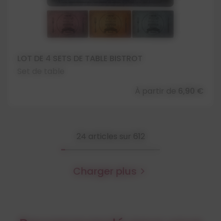
LOT DE 4 SETS DE TABLE BISTROT
Set de table
À partir de
6,90 €
24
articles sur 612
Charger plus
chevron_right