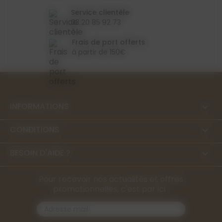
Service clientèle
03 20 85 92 73
Frais de port offerts
à partir de 150€
INFORMATIONS

CONDITIONS

BESOIN D'AIDE ?

Pour recevoir nos actualités et offres
promotionnelles, c'est par ici :