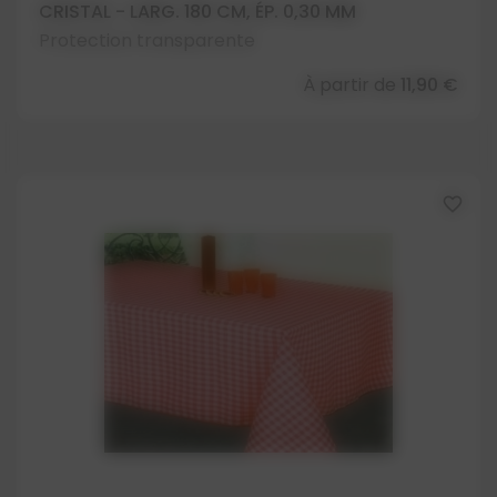
CRISTAL - LARG. 180 CM, ÉP. 0,30 MM
Protection transparente
À partir de
11,90 €
favorite_border