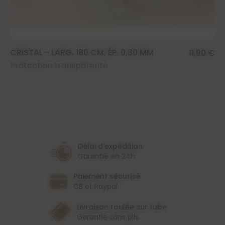
CRISTAL - LARG. 180 CM, ÉP. 0,30 MM
11,90 €
Protection transparente
Délai d'expédition
Garantie en 24h
Paiement sécurisé
CB et Paypal
Livraison roulée sur tube
Garantie sans plis