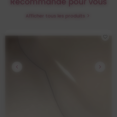
Recommandé pour vous
Afficher tous les produits

favorite_border
chevron_left
chevron_right