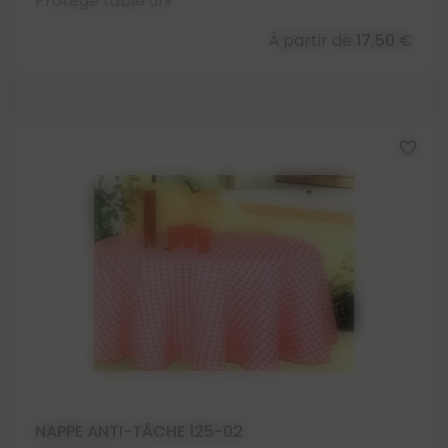
Protège table uni
À partir de
17,50 €
favorite_border
NAPPE ANTI-TÂCHE 125-02