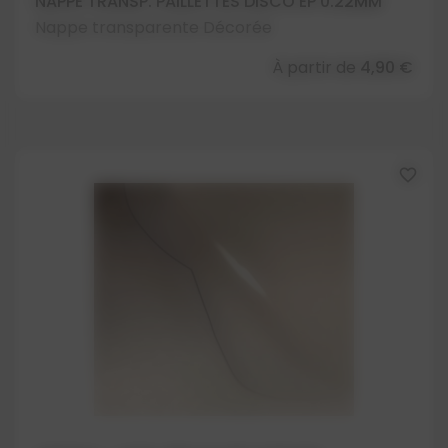
NAPPE TRANSP. PAILLETTES DISCO EP 0.22MM
Nappe transparente Décorée
À partir de
4,90 €
favorite_border