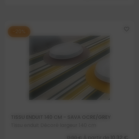
favorite_border
-20%
TISSU ENDUIT 140 CM - SAVA OCRE/GREY
Tissu enduit Décoré largeur 140 cm
À partir de
10,32 €
12,90 €