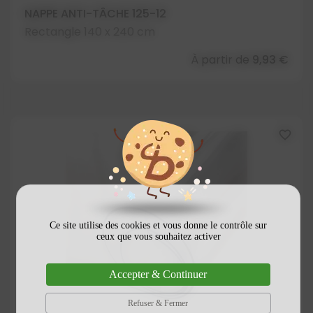
NAPPE ANTI-TÂCHE 125-12
Rectangle 140 x 240 cm
À partir de
9,93 €
favorite_border
Ce site utilise des cookies et vous donne le contrôle sur
ceux que vous souhaitez activer
Accepter & Continuer
Refuser & Fermer