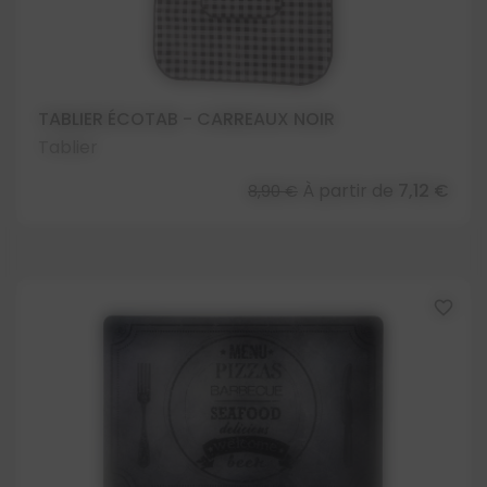
TABLIER ÉCOTAB - CARREAUX NOIR
Tablier
À partir de
7,12 €
8,90 €
favorite_border