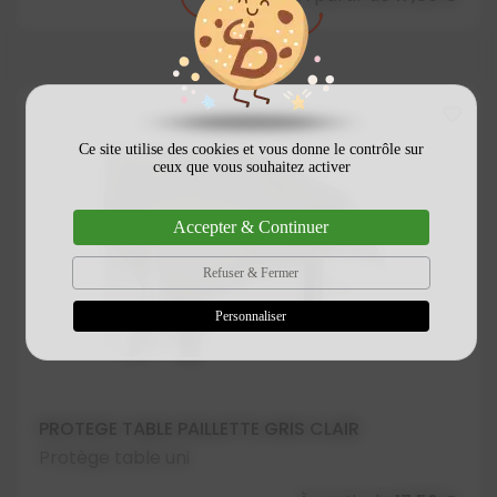
favorite_border
Ce site utilise des cookies et vous donne le contrôle sur
ceux que vous souhaitez activer
Accepter & Continuer
Refuser & Fermer
Personnaliser
PROTEGE TABLE PAILLETTE GRIS CLAIR
Protège table uni