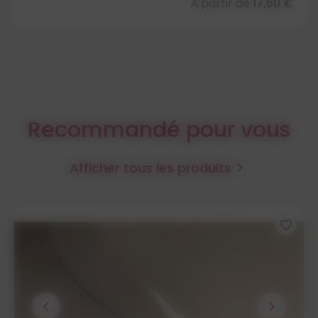
À partir de
17,50 €
Recommandé pour vous
Afficher tous les produits

favorite_border
chevron_left
chevron_right