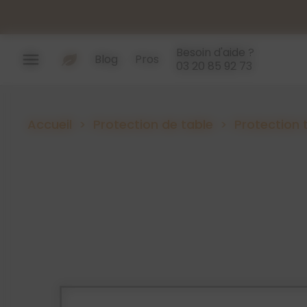
Panneau de gestion des cookies
Besoin d'aide ?
menu
Blog
Pros
03 20 85 92 73
Accueil
Protection de table
Protection 