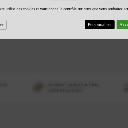
nettoie d'un
simple cou
ite utilise des cookies et vous donne le contrôle sur ceux que vous souhaitez ac
Personnaliser
Acce
er
risé
Livraison roulée sur tube
Garantie sans plis