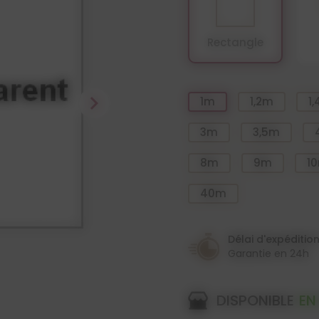
Rectangle
chevron_right
1m
1,2m
1
3m
3,5m
8m
9m
1
40m
Délai d'expéditio
Garantie en 24h
DISPONIBLE
EN