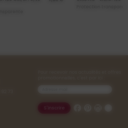
Protection transparen
ansparente
Pour recevoir nos actualités et offres
promotionnelles, c'est par ici :
 92 73
Facebook
Pinterest
Instagram
TikTok