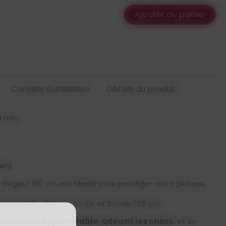
Ajouter au panier
Conseils d'utilisation
Détails du produit
20 mm
rent
largeur 160 cm est idéale pour protéger votre plateau
 Carrée 160 x 160 cm, Ovale et Ronde 158 cm.
parente est
impérméable
,
adoucit les chocs
, et se