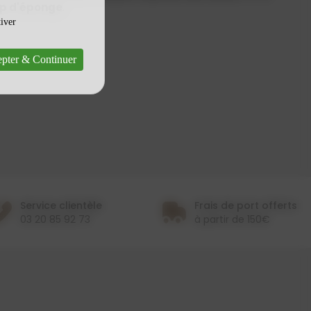
p d'éponge
.
tiver
pter & Continuer
Service clientèle
Frais de port offerts
03 20 85 92 73
à partir de 150€