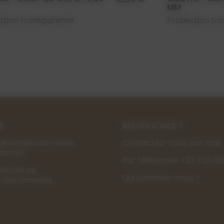
MM
ction transparente
Protection tr
S
BESOIN D'AIDE ?
générales de vente
Contactez-nous par mail
Internet
Par téléphone +33 3 20 85
énérale de
Qui sommes-nous ?
s des données