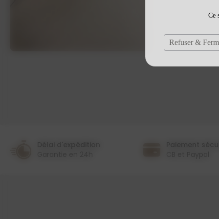
Ce s
Refuser & Ferm
Délai d'expédition
Paiement sécu
Garantie en 24h
CB et Paypal