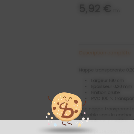
5,92 €
TTC
Description complète
Nappe transparente 0,
Largeur 160 cm
Epaisseur 0,20 mm
Finition brute
PVC 100 % transpa
Une nappe transparente 
de table sans le cacher.
Déclinaisons possibles :
Cette protection trans