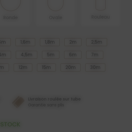
Rouleau
Ronde
Ovale
,4m
1,6m
1,8m
2m
2,5m
4m
4,5m
5m
6m
7m
0m
12m
15m
20m
30m
n
Livraison roulée sur tube
Garantie sans plis
 STOCK