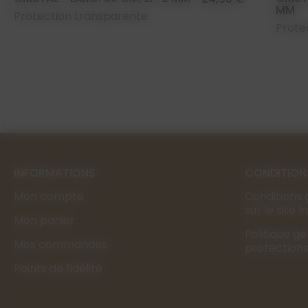
MM
Protection transparente
Prote
INFORMATIONS
CONDITION
Mon compte
Conditions 
sur le site 
Mon panier
Politique g
Mes commandes
protection
Points de fidélité