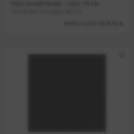
TISSU QUADRO BLANC - LARG. 175 CM
Tissu enduit Uni largeur 180 cm
À partir de
15,92 €
19,90 €
favorite_border