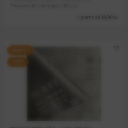
Tissu enduit Uni largeur 180 cm
À partir de
19,90 €
favorite_border
Promo !
-20%