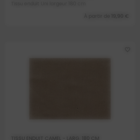
Tissu enduit Uni largeur 180 cm
À partir de
19,90 €
favorite_border
TISSU ENDUIT CAMEL - LARG. 180 CM