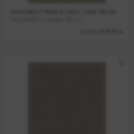
TISSU ENDUIT TRAME ÉCORCE - LARG. 180 CM
Tissu enduit Uni largeur 180 cm
À partir de
15,90 €
favorite_border