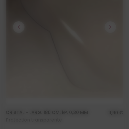
chevron_left
chevron_right
CRISTAL - LARG. 180 CM, ÉP. 0,30 MM
11,90 €
Protection transparente