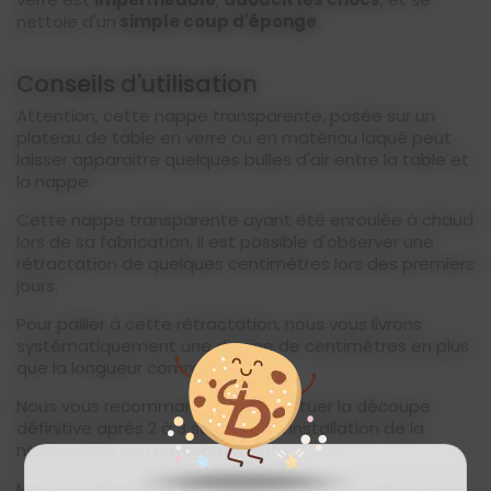
nettoie d'un
simple coup d'éponge
.
Conseils d'utilisation
Attention, cette nappe transparente, posée sur un
plateau de table en verre ou en matériau laqué peut
laisser apparaitre quelques bulles d'air entre la table et
la nappe.
Cette nappe transparente ayant été enroulée à chaud
lors de sa fabrication, il est possible d'observer une
rétractation de quelques centimètres lors des premiers
jours.
Pour pallier à cette rétractation, nous vous livrons
systématiquement une dizaine de centimètres en plus
que la longueur commandée.
Nous vous recommandons d'effectuer la découpe
définitive après 2 à 3 semaines d'installation de la
nappe dans son environnement.
Mais pas d'inquiétude : toutes ces préconisations sont