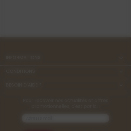
INFORMATIONS

CONDITIONS

BESOIN D'AIDE ?

Pour recevoir nos actualités et offres
promotionnelles, c'est par ici :