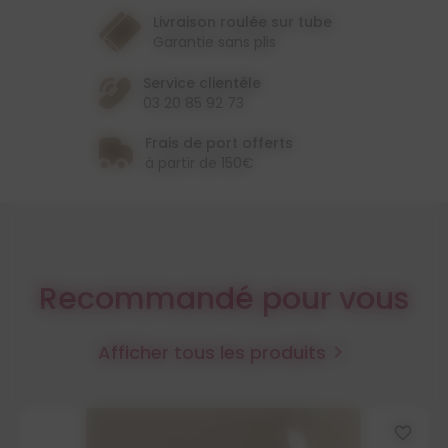
Livraison roulée sur tube
Garantie sans plis
Service clientèle
03 20 85 92 73
Frais de port offerts
à partir de 150€
Recommandé pour vous
Afficher tous les produits

favorite_border