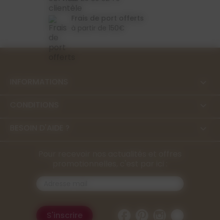
Frais de port offerts
à partir de 150€
INFORMATIONS

CONDITIONS

BESOIN D'AIDE ?

Pour recevoir nos actualités et offres
promotionnelles, c'est par ici :
Facebook
Pinterest
Instagram
TikTok