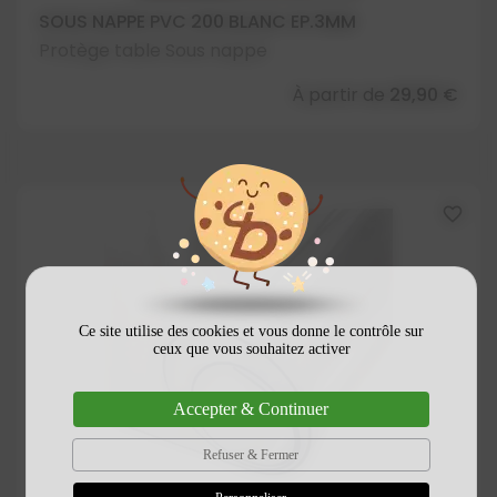
SOUS NAPPE PVC 200 BLANC EP.3MM
Protège table Sous nappe
À partir de
29,90 €
favorite_border
Ce site utilise des cookies et vous donne le contrôle sur
ceux que vous souhaitez activer
Accepter & Continuer
Refuser & Fermer