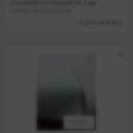
SOUS NAPPE PVC 150 BLANC EP. 2 MM
Protège table Sous nappe
À partir de
14,90 €
favorite_border