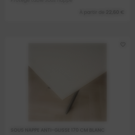
Protège table Sous nappe
À partir de
22,60 €
favorite_border
SOUS NAPPE ANTI-GLISSE 170 CM BLANC