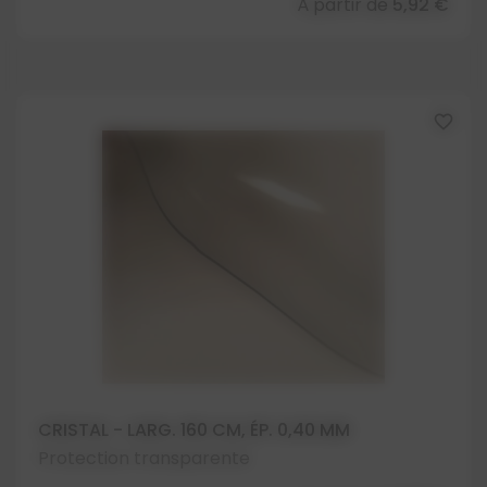
À partir de
5,92 €
favorite_border
CRISTAL - LARG. 160 CM, ÉP. 0,40 MM
Protection transparente