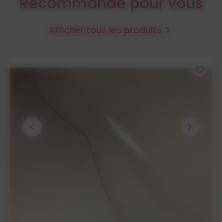
Recommandé pour vous
Afficher tous les produits

favorite_border
chevron_left
chevron_right