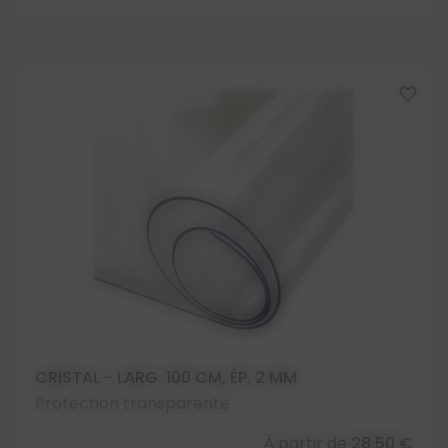
favorite_border
CRISTAL - LARG. 100 CM, ÉP. 2 MM
Protection transparente
À partir de
28,50 €