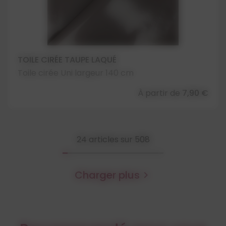
TOILE CIRÉE TAUPE LAQUÉ
Toile cirée Uni largeur 140 cm
À partir de
7,90 €
24
articles sur 508
Charger plus
chevron_right