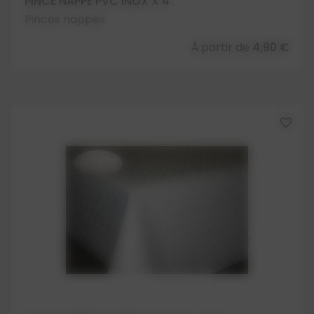
PINCE NAPPE PVC INOX X 4
Pinces nappes
À partir de
4,90 €
favorite_border