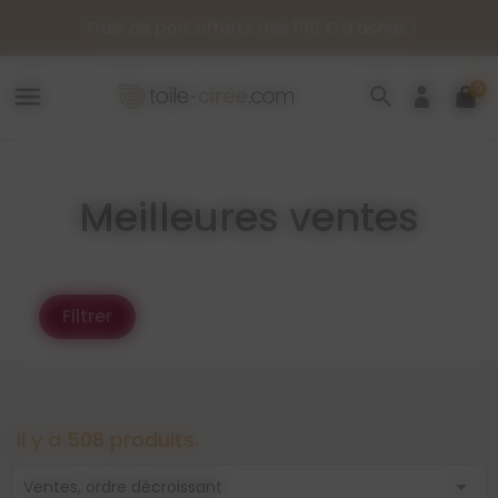
Panneau de gestion des cookies
e port offerts dès 150 € d’achat !
0
menu
search
Meilleures ventes
Filtrer
Il y a 508 produits.

Ventes, ordre décroissant