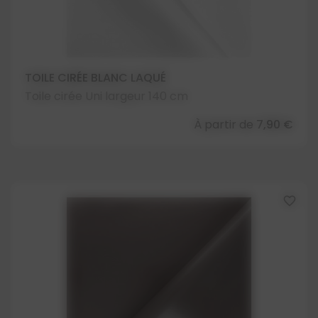
TOILE CIRÉE BLANC LAQUÉ
Toile cirée Uni largeur 140 cm
À partir de
7,90 €
favorite_border