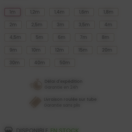
1m
1,2m
1,4m
1,6m
1,8m
2m
2,5m
3m
3,5m
4m
4,5m
5m
6m
7m
8m
9m
10m
12m
15m
20m
30m
40m
50m
Délai d'expédition
Garantie en 24h
Livraison roulée sur tube
Garantie sans plis
DISPONIBLE
EN STOCK