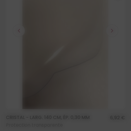
chevron_left
chevron_right
CRISTAL - LARG. 140 CM, ÉP. 0,30 MM
6,92 €
Protection transparente