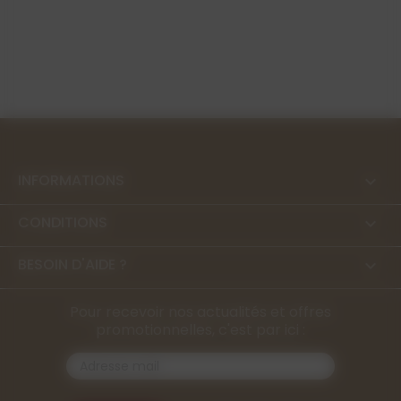
INFORMATIONS

CONDITIONS

BESOIN D'AIDE ?

Pour recevoir nos actualités et offres
promotionnelles, c'est par ici :