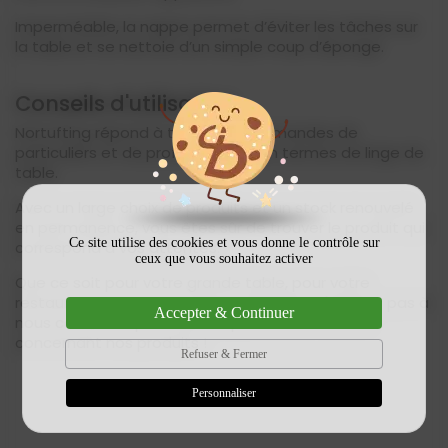
Imperméable, la nappe permet d’éviter les tâches sur
la table et se nettoie d’un simple coup d’éponge.
Conseils d'utilisation
Nortufting répond à toutes vos demandes de
particuliers et de professionnels en termes de linge de
table.
Avec un large choix de produits et un stock renouvelé
en permanence, vous êtes sûr de trouver le produit qui
Ce site utilise des cookies et vous donne le contrôle sur
correspond à vos attentes.
ceux que vous souhaitez activer
Que ce soit pour votre grande table, pour votre
restaurant ou pour une autre utilisation, n'hésitez pas à
Accepter & Continuer
nous contacter pour obtenir plus d'informations
concernant nos produits !
Refuser & Fermer
Personnaliser