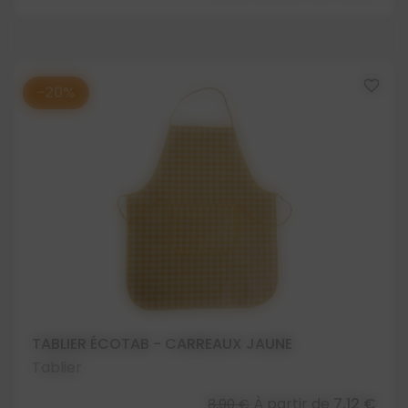
favorite_border
-20%
TABLIER ÉCOTAB - CARREAUX JAUNE
Tablier
À partir de
7,12 €
8,90 €