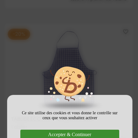
favorite_border
-20%
Ce site utilise des cookies et vous donne le contrôle sur
ceux que vous souhaitez activer
TABLIER ÉCOTAB - CARREAUX BLEU
Tablier
Accepter & Continuer