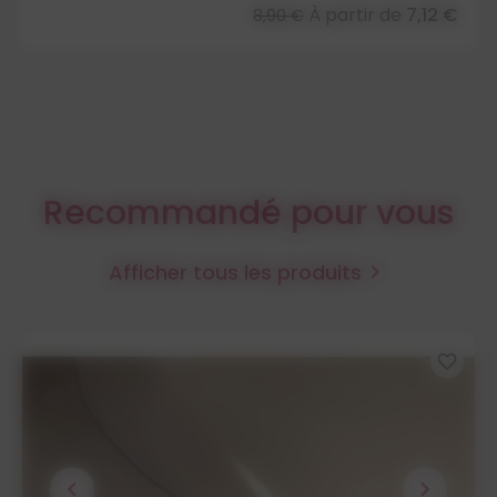
À partir de
7,12 €
8,90 €
Recommandé pour vous
Afficher tous les produits

favorite_border
chevron_left
chevron_right