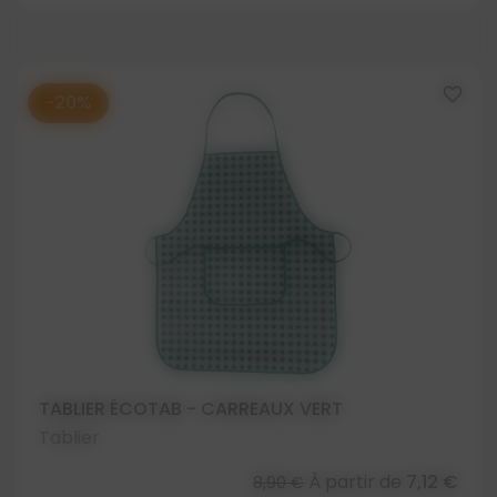
favorite_border
-20%
TABLIER ÉCOTAB - CARREAUX VERT
Tablier
À partir de
7,12 €
8,90 €