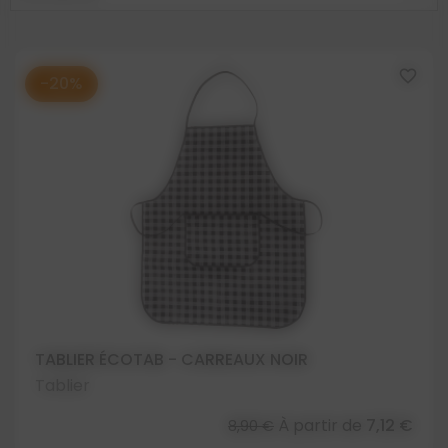
favorite_border
-20%
TABLIER ÉCOTAB - CARREAUX NOIR
Tablier
À partir de
7,12 €
8,90 €