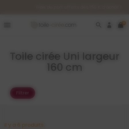
Panneau de gestion des cookies
Frais de port offerts dès 150 € d’achat !
0
menu
search
Toile cirée Uni largeur
160 cm
Filtrer
Il y a 6 produits.