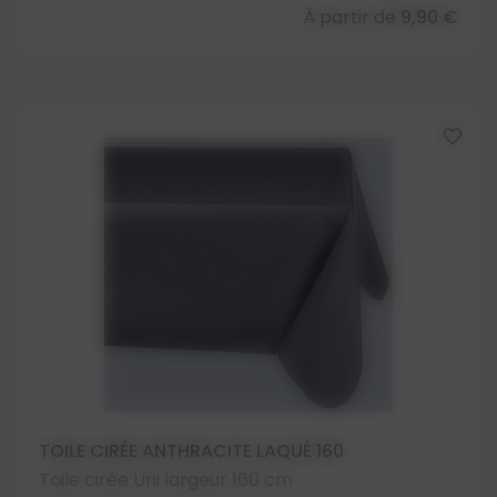
À partir de
9,90 €
favorite_border
TOILE CIRÉE ANTHRACITE LAQUÉ 160
Toile cirée Uni largeur 160 cm