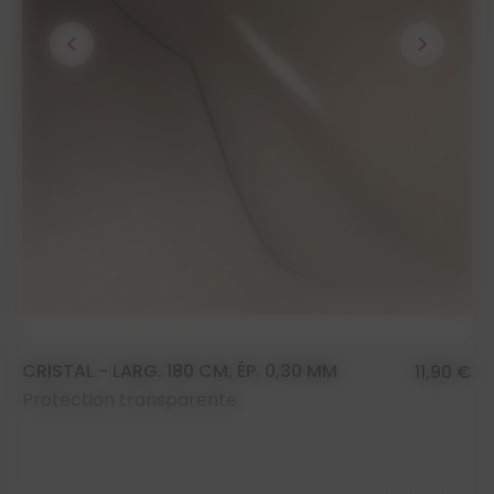
chevron_left
chevron_right
CRISTAL - LARG. 180 CM, ÉP. 0,30 MM
11,90 €
Protection transparente
Toile cirée couleur unie laquée - Largeur 160