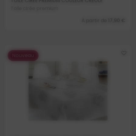
TOILE CIRÉE PREMIUM COULEUR CRÉOLE
Toile cirée premium
À partir de
17,90 €
favorite_border
Nouveau