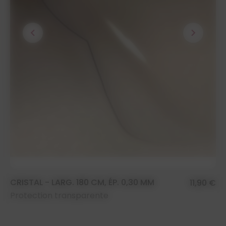
chevron_left
chevron_right
CRISTAL - LARG. 180 CM, ÉP. 0,30 MM
11,90 €
Protection transparente