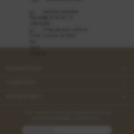
Service clientèle
03 20 85 92 73
Frais de port offerts
à partir de 150€
INFORMATIONS

CONDITIONS

BESOIN D'AIDE ?

Pour recevoir nos actualités et offres
promotionnelles, c'est par ici :