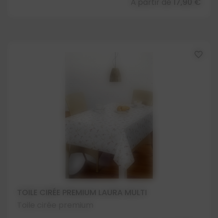
À partir de
17,90 €
favorite_border
TOILE CIRÉE PREMIUM LAURA MULTI
Toile cirée premium