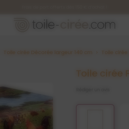
Frais de port offerts dès 150 € d’achat !
Toile cirée Décorée largeur 140 cm
Toile ciré
Toile cirée
Rédiger un avis