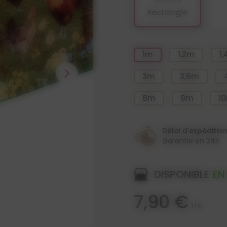
Rectangle
1m
1,2m
1
chevron_right
3m
3,5m
8m
9m
1
Délai d'expéditio
Garantie en 24h
DISPONIBLE
EN
7,90 €
TTC