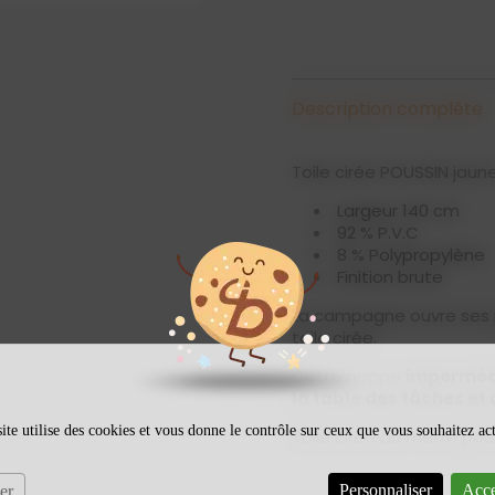
Description complète
Toile cirée POUSSIN jaun
Largeur 140 cm
92 % P.V.C
8 % Polypropylène
Finition brute
La campagne ouvre ses p
toile cirée.
Cette nappe
imperméa
la table des tâches et
ite utilise des cookies et vous donne le contrôle sur ceux que vous souhaitez ac
Toile cirée au mètre pour
Personnaliser
Acce
er