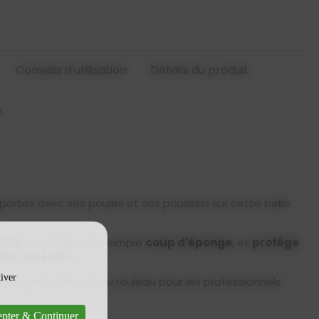
Conseils d'utilisation
Détails du produit
e
ortes avec ses poules et ses poussins sur cette belle
ble
se nettoie d'un simple
coup d'éponge
, et
protége
 des auréoles
.
tiver
 les particuliers et au rouleau pour les professionnels.
pter & Continuer