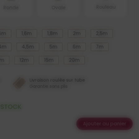
Rouleau
Ronde
Ovale
,4m
1,6m
1,8m
2m
2,5m
4m
4,5m
5m
6m
7m
0m
12m
15m
20m
n
Livraison roulée sur tube
Garantie sans plis
 STOCK
Ajouter au panier