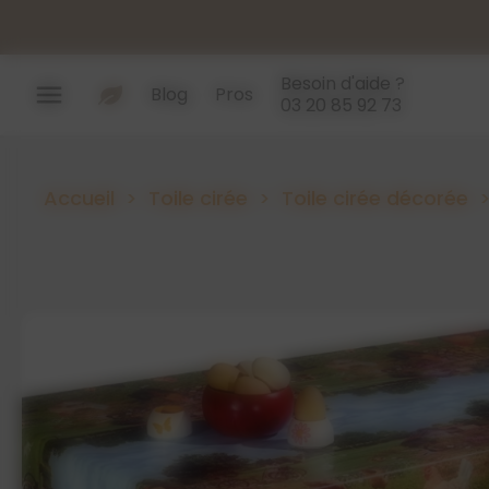
Panneau de gestion des cookies
Besoin d'aide ?
menu
Blog
Pros
03 20 85 92 73
Accueil
Toile cirée
Toile cirée décorée