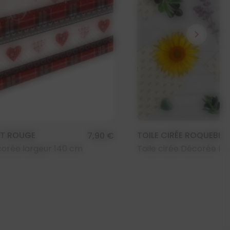
chevron_right
ILT ROUGE
TOILE CIRÉE ROQUEBRU
7,90 €
corée largeur 140 cm
Toile cirée Décorée la