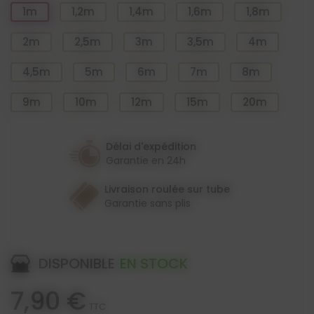
1m
1,2m
1,4m
1,6m
1,8m
2m
2,5m
3m
3,5m
4m
4,5m
5m
6m
7m
8m
9m
10m
12m
15m
20m
Délai d'expédition
Garantie en 24h
Livraison roulée sur tube
Garantie sans plis
DISPONIBLE
EN STOCK
7,90 €
TTC