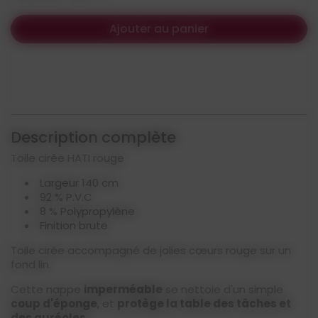
Ajouter au panier
Description complète
Toile cirée HATI rouge
Largeur 140 cm
92 % P.V.C
8 % Polypropylène
Finition brute
Toile cirée accompagné de jolies cœurs rouge sur un
fond lin.
Cette nappe
imperméable
se nettoie d'un simple
coup d'éponge
, et
protège la table des tâches et
des auréoles
.