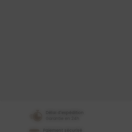
Produit
Toile Cirée
Largeur
140 Cm
Couleur
Beige
Rouge
Thème
Montagne
Délai d'expédition
Garantie en 24h
Paiement sécurisé