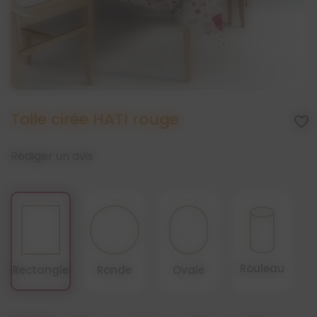
Toile cirée HATI rouge
favorite_border
Rédiger un avis
Rouleau
Rectangle
Ronde
Ovale