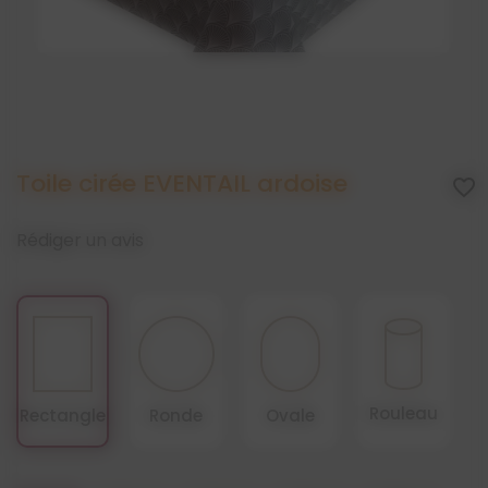
Toile cirée EVENTAIL ardoise
favorite_border
Rédiger un avis
Rouleau
Rectangle
Ronde
Ovale