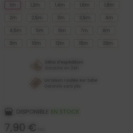
1m
1,2m
1,4m
1,6m
1,8m
2m
2,5m
3m
3,5m
4m
4,5m
5m
6m
7m
8m
9m
10m
12m
15m
20m
Délai d'expédition
Garantie en 24h
Livraison roulée sur tube
Garantie sans plis
DISPONIBLE
EN STOCK
7,90 €
TTC