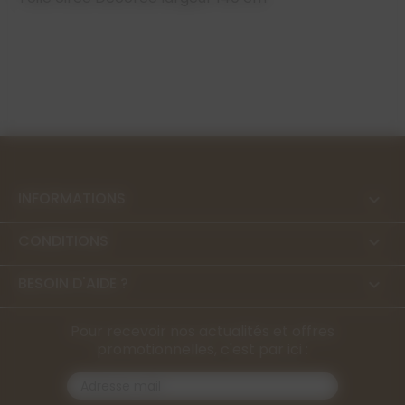
INFORMATIONS

CONDITIONS

BESOIN D'AIDE ?

Pour recevoir nos actualités et offres
promotionnelles, c'est par ici :