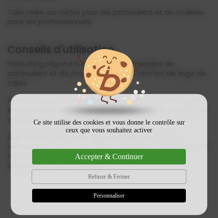
Toile cirée au mètre pour les particuliers et au rouleau
pour les professionnels.
Conseils d'utilisation
Nortufting répond à toutes vos demandes de
particuliers et de professionnels en termes de linge de
table.
Avec un large choix de produits et un stock renouvelé
en permanence, vous êtes sûr de trouver le produit qui
correspond à vos attentes.
Ce site utilise des cookies et vous donne le contrôle sur
ceux que vous souhaitez activer
Que ce soit pour votre grande table, pour votre
restaurant ou pour une autre utilisation, n'hésitez pas à
nous contacter pour obtenir plus d'informations
Accepter & Continuer
concernant nos produits !
Refuser & Fermer
Personnaliser