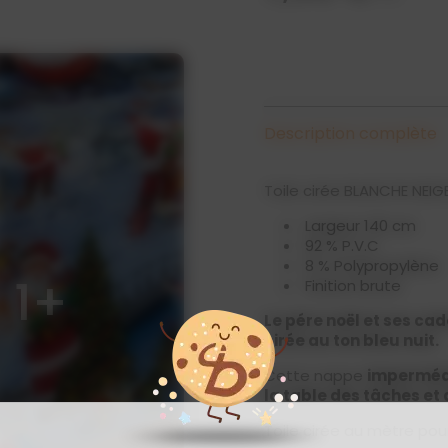
Description complète
Toile cirée BLANCHE NEIG
Largeur 140 cm
92 % P.V.C
8 % Polypropylène
1+
Finition brute
Le pére noël et ses ca
cirée au ton bleu nuit.
Cette nappe
imperméa
la table des tâches et
Toile cirée au mètre pour