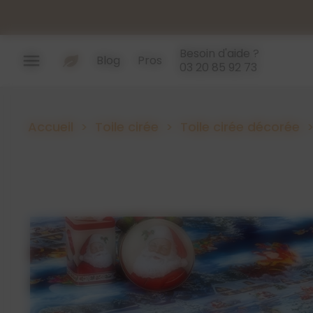
Panneau de gestion des cookies
Besoin d'aide ?
menu
Blog
Pros
03 20 85 92 73
Accueil
Toile cirée
Toile cirée décorée