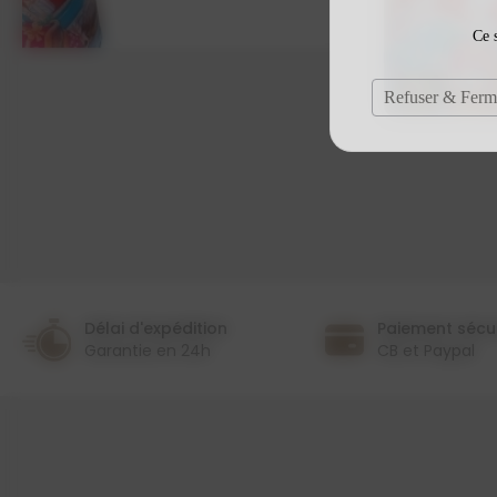
Ce s
Refuser & Ferm
Délai d'expédition
Paiement sécu
Garantie en 24h
CB et Paypal