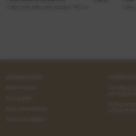
Toile cirée Décorée largeur 140 cm
Toile
INFORMATIONS
CONDITION
Mon compte
Conditions 
sur le site 
Mon panier
Politique g
Mes commandes
protection
Points de fidélité