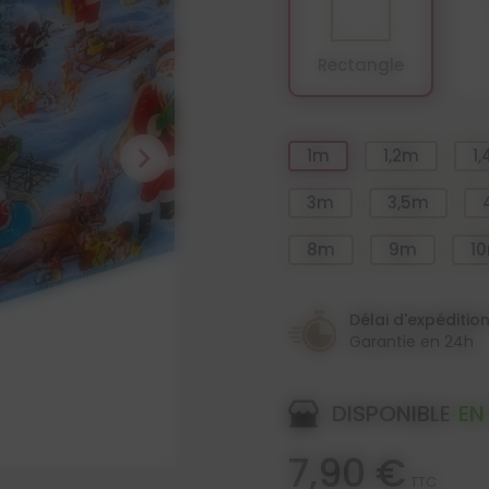
Rectangle
chevron_right
1m
1,2m
1
3m
3,5m
8m
9m
1
Délai d'expéditio
Garantie en 24h
DISPONIBLE
EN
7,90 €
TTC