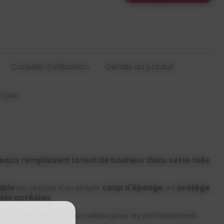
Conseils d'utilisation
Détails du produit
E bleu
deaux remplissent la nuit de bonheur dans cette toile
ble
se nettoie d'un simple
coup d'éponge
, et
protége
 des auréoles
.
 les particuliers et au rouleau pour les professionnels.