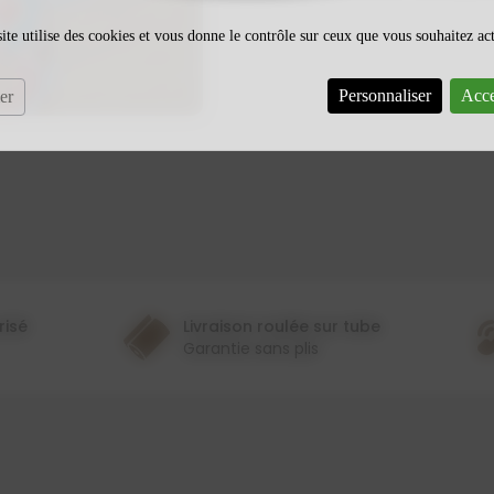
ite utilise des cookies et vous donne le contrôle sur ceux que vous souhaitez ac
Personnaliser
Acce
er
risé
Livraison roulée sur tube
Garantie sans plis