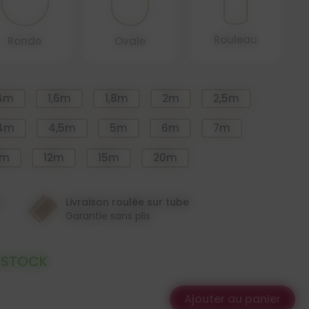
Rouleau
Ronde
Ovale
,4m
1,6m
1,8m
2m
2,5m
4m
4,5m
5m
6m
7m
0m
12m
15m
20m
n
Livraison roulée sur tube
Garantie sans plis
 STOCK
Ajouter au panier