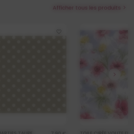
Afficher tous les produits

favorite_border
chevron_right
MARTIES TAUPE
TOILE CIRÉE VOUTE FLO
7,90 €