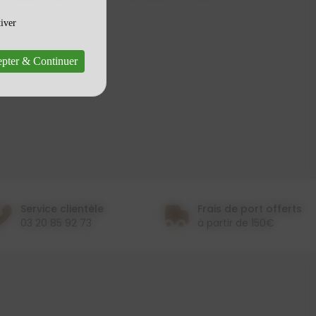
tiver
pter & Continuer
Service clientèle
Frais de port offerts
03 20 85 92 73
à partir de 150€