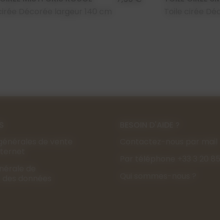
 cirée Décorée largeur 140 cm
Toile cirée Dé
S
BESOIN D'AIDE ?
générales de vente
Contactez-nous par mail
Internet
Par téléphone +33 3 20 85
énérale de
Qui sommes-nous ?
s des données