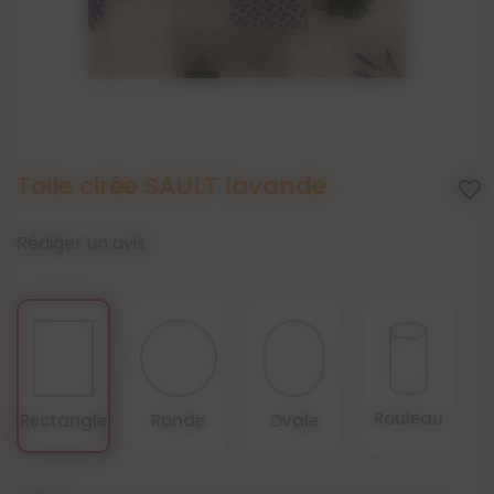
Toile cirée SAULT lavande
favorite_border
Rédiger un avis
Rouleau
Rectangle
Ronde
Ovale