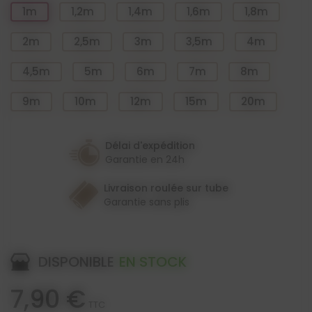
1m
1,2m
1,4m
1,6m
1,8m
2m
2,5m
3m
3,5m
4m
4,5m
5m
6m
7m
8m
9m
10m
12m
15m
20m
Délai d'expédition
Garantie en 24h
Livraison roulée sur tube
Garantie sans plis
DISPONIBLE
EN STOCK
7,90 €
TTC