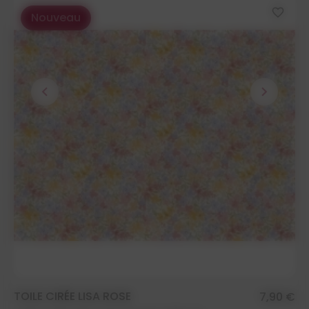
favorite_border
Nouveau
chevron_left
chevron_right
TOILE CIRÉE LISA ROSE
7,90 €