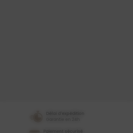
Produit
Toile Cirée
Largeur
140 Cm
Couleur
Beige
Violet
Thème
Provençal
Délai d'expédition
Garantie en 24h
Paiement sécurisé