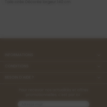
Toile cirée Décorée largeur 140 cm
INFORMATIONS

CONDITIONS

BESOIN D'AIDE ?

Pour recevoir nos actualités et offres
promotionnelles, c'est par ici :