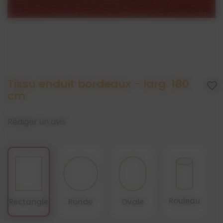
Tissu enduit bordeaux - larg. 180
favorite_border
cm
Rédiger un avis
Rouleau
Rectangle
Ronde
Ovale