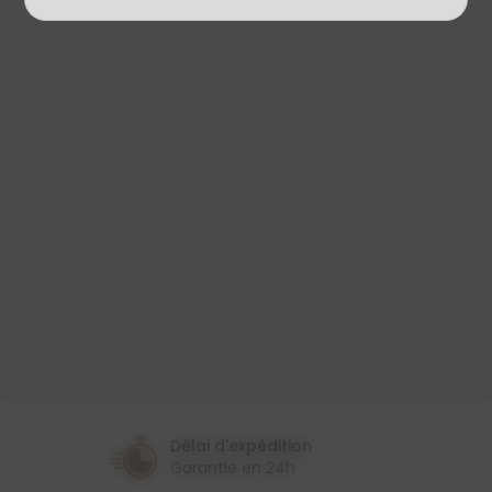
Produit
Tissu Enduit
Largeur
180 Cm
Couleur
Rouge
Thème
Uni
Délai d'expédition
Garantie en 24h