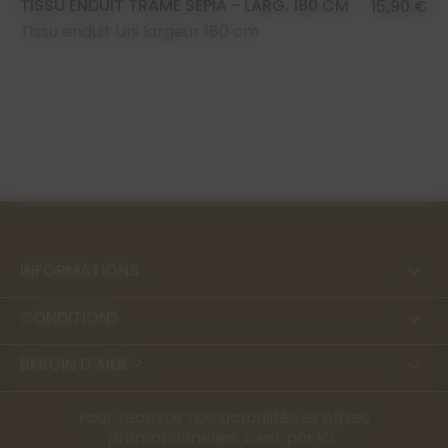
TISSU ENDUIT TRAME SÉPIA - LARG. 180 CM
15,90 €
Tissu enduit Uni largeur 180 cm
INFORMATIONS

CONDITIONS

BESOIN D'AIDE ?

Pour recevoir nos actualités et offres
promotionnelles, c'est par ici :