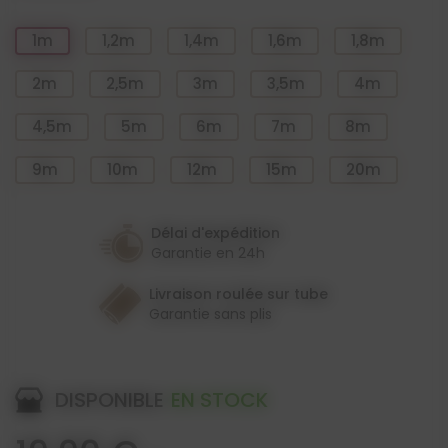
1m
1,2m
1,4m
1,6m
1,8m
2m
2,5m
3m
3,5m
4m
4,5m
5m
6m
7m
8m
9m
10m
12m
15m
20m
Délai d'expédition
Garantie en 24h
Livraison roulée sur tube
Garantie sans plis
DISPONIBLE
EN STOCK