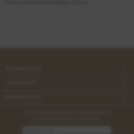
Toile cirée Décorée largeur 140 cm
INFORMATIONS

CONDITIONS

BESOIN D'AIDE ?

Pour recevoir nos actualités et offres
promotionnelles, c'est par ici :