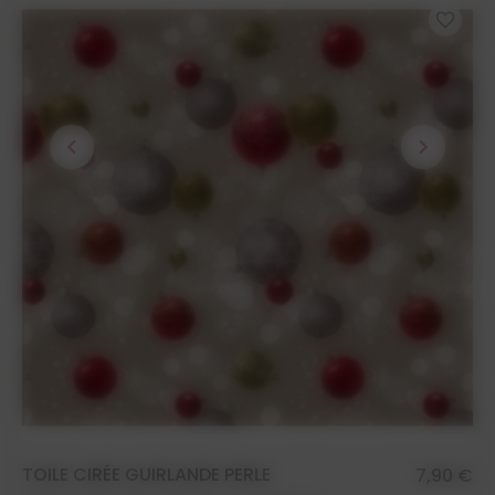
favorite_border
chevron_left
chevron_right
TOILE CIRÉE GUIRLANDE PERLE
7,90 €