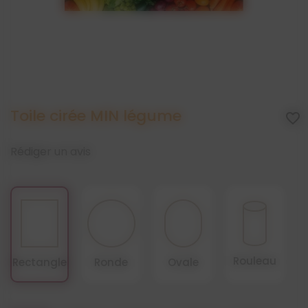
Toile cirée MIN légume
favorite_border
Rédiger un avis
Rouleau
Rectangle
Ronde
Ovale