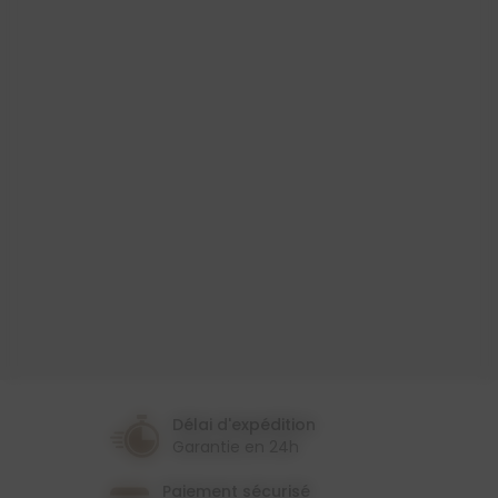
Produit
Toile Cirée
Largeur
140 Cm
Couleur
Multicolore
Thème
Cuisine
Fruit/Légume
Délai d'expédition
Garantie en 24h
Paiement sécurisé