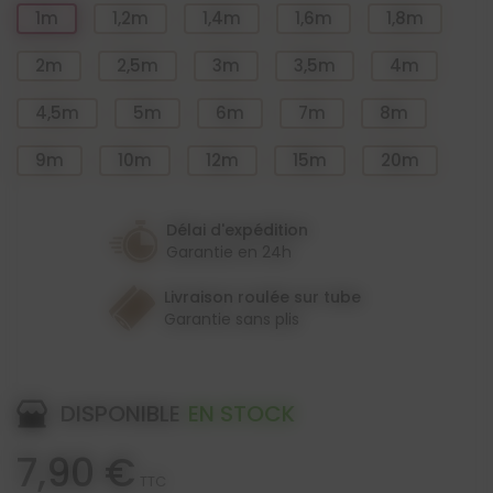
1m
1,2m
1,4m
1,6m
1,8m
2m
2,5m
3m
3,5m
4m
4,5m
5m
6m
7m
8m
9m
10m
12m
15m
20m
Délai d'expédition
Garantie en 24h
Livraison roulée sur tube
Garantie sans plis
DISPONIBLE
EN STOCK
7,90 €
TTC