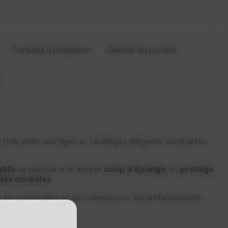
Conseils d'utilisation
Détails du produit
 toile cirée aux tiges et feuillages élégants contrastés
.
ble
se nettoie d'un simple
coup d'éponge
, et
protège
 des auréoles
.
 les particuliers et au rouleau pour les professionnels.