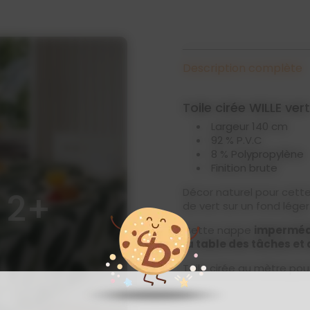
Description complète
Toile cirée WILLE vert
Largeur 140 cm
92 % P.V.C
8 % Polypropylène
Finition brute
Décor naturel pour cette
2+
de vert sur un fond léger
Cette nappe
imperméa
la table des tâches et
Toile cirée au mètre pour