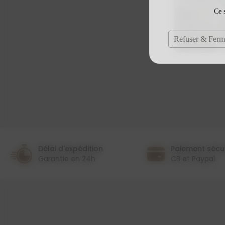
Ce s
Refuser & Ferm
Délai d'expédition
Paiement sécu
Garantie en 24h
CB et Paypal