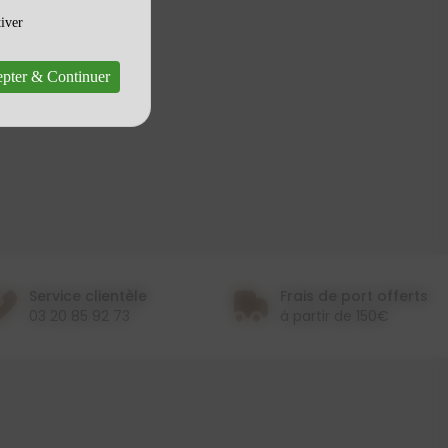
tiver
pter & Continuer
Service clientèle
Frais de port offerts
03 20 85 92 73
à partir de 150€