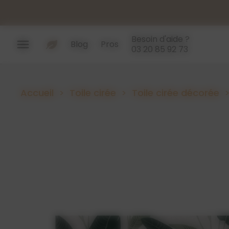
Panneau de gestion des cookies
Besoin d'aide ?
menu
Blog
Pros
03 20 85 92 73
Accueil
Toile cirée
Toile cirée décorée