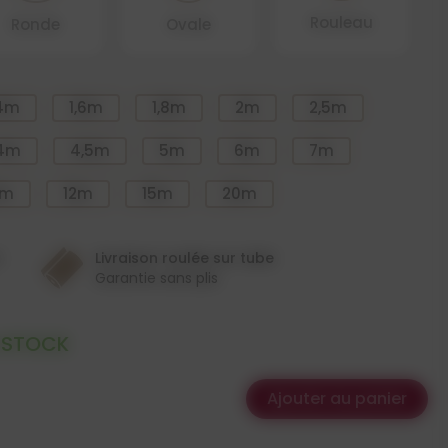
Rouleau
Ronde
Ovale
,4m
1,6m
1,8m
2m
2,5m
4m
4,5m
5m
6m
7m
0m
12m
15m
20m
n
Livraison roulée sur tube
Garantie sans plis
 STOCK
Ajouter au panier