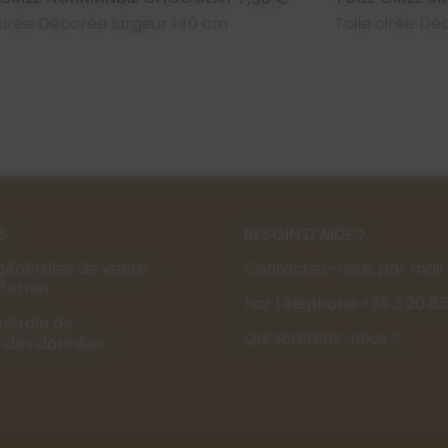
 cirée Décorée largeur 140 cm
Toile cirée Dé
S
BESOIN D'AIDE ?
générales de vente
Contactez-nous par mail
Internet
Par téléphone +33 3 20 85
énérale de
Qui sommes-nous ?
s des données