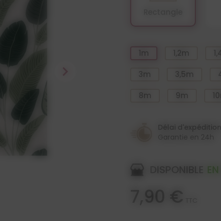
Rectangle
1m
1,2m
1
chevron_right
3m
3,5m
8m
9m
1
Délai d'expéditio
Garantie en 24h
DISPONIBLE
EN
7,90 €
TTC