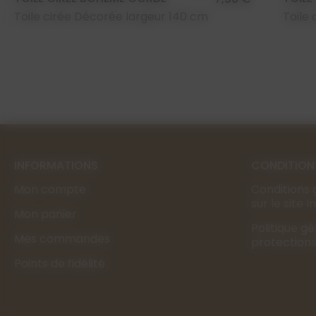
Toile cirée Décorée largeur 140 cm
Toile
INFORMATIONS
CONDITION
Mon compte
Conditions 
sur le site 
Mon panier
Politique g
Mes commandes
protection
Points de fidélité