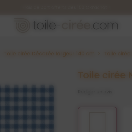
Frais de port offerts dès 150 € d’achat !
Toile cirée Décorée largeur 140 cm
Toile ciré
Toile cirée
Rédiger un avis