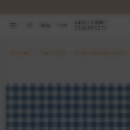
Panneau de gestion des cookies
Besoin d'aide ?
menu
Blog
Pros
03 20 85 92 73
Accueil
Toile cirée
Toile cirée décorée