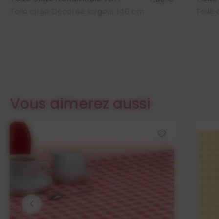
Toile cirée Décorée largeur 140 cm
Toile
Vous aimerez aussi
favorite_border
chevron_left