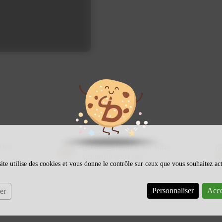
risé
Livraison roulée sur tube
Garantie sans plis
ite utilise des cookies et vous donne le contrôle sur ceux que vous souhaitez ac
Personnaliser
Acce
er