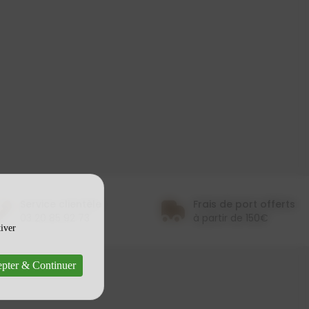
Service clientèle
Frais de port offerts
03 20 85 92 73
à partir de 150€
tiver
pter & Continuer