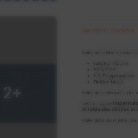
Description complète
Toile cirée Normandie bl
Largeur 140 cm
92 % P.V.C
8 % Polypropylène
Finition brute
2+
Toile cirée décorée de c
Cette nappe
imperméa
la table des tâches et
Toile cirée au mètre pour