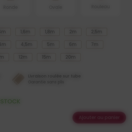
Rouleau
Ronde
Ovale
,4m
1,6m
1,8m
2m
2,5m
4m
4,5m
5m
6m
7m
0m
12m
15m
20m
n
Livraison roulée sur tube
Garantie sans plis
 STOCK
Ajouter au panier