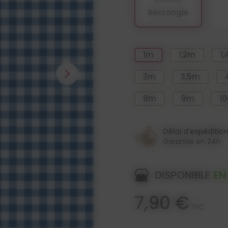
Rectangle
1m
1,2m
1
chevron_right
3m
3,5m
8m
9m
1
Délai d'expéditio
Garantie en 24h
DISPONIBLE
EN
7,90 €
TTC