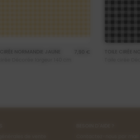
 CIRÉE NORMANDIE JAUNE
TOILE CIRÉE N
7,90 €
 cirée Décorée largeur 140 cm
Toile cirée Dé
S
BESOIN D'AIDE ?
générales de vente
Contactez-nous par mail