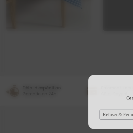
Délai d'expédition
Paiement sécu
Garantie en 24h
CB et Paypal
Ce s
Refuser & Ferm