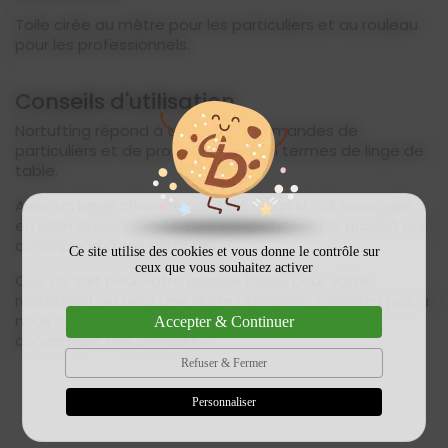
Toile cirée au mètre pour les particuliers et au rouleau
pour les professionnels.
Conseils d'utilisation
Nortufting répond à toutes vos demandes de
particuliers et de professionnels en termes de linge de
table.
Avec un large choix de produits et un stock renouvelé
en permanence, vous êtes sûr de trouver le produit qui
correspond à vos attentes.
Ce site utilise des cookies et vous donne le contrôle sur
ceux que vous souhaitez activer
Que ce soit pour votre grande table, pour votre
restaurant ou pour une autre utilisation, n'hésitez pas à
nous contacter pour obtenir plus d'informations
Accepter & Continuer
concernant nos produits !
Refuser & Fermer
Personnaliser