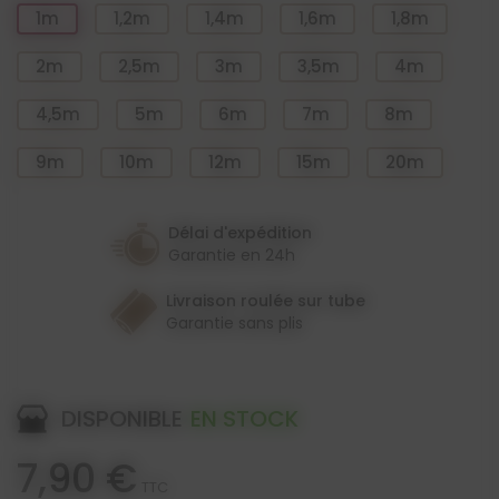
1m
1,2m
1,4m
1,6m
1,8m
2m
2,5m
3m
3,5m
4m
4,5m
5m
6m
7m
8m
9m
10m
12m
15m
20m
Délai d'expédition
Garantie en 24h
Livraison roulée sur tube
Garantie sans plis
DISPONIBLE
EN STOCK
7,90 €
TTC