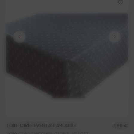
favorite_border
chevron_left
chevron_right
TOILE CIRÉE EVENTAIL ARDOISE
7,90 €
Toile cirée Décorée largeur 140 cm