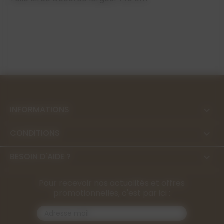
INFORMATIONS

CONDITIONS

BESOIN D'AIDE ?

Pour recevoir nos actualités et offres
promotionnelles, c'est par ici :