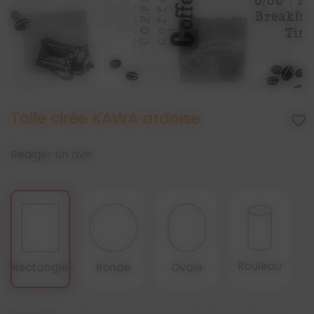
Toile cirée KAWA ardoise
favorite_border
Rédiger un avis
Rouleau
Rectangle
Ronde
Ovale