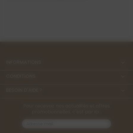
INFORMATIONS

CONDITIONS

BESOIN D'AIDE ?

Pour recevoir nos actualités et offres
promotionnelles, c'est par ici :