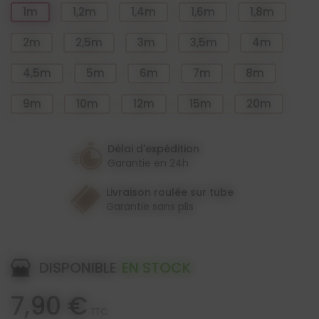
1m
1,2m
1,4m
1,6m
1,8m
2m
2,5m
3m
3,5m
4m
4,5m
5m
6m
7m
8m
9m
10m
12m
15m
20m
Délai d'expédition
Garantie en 24h
Livraison roulée sur tube
Garantie sans plis
DISPONIBLE
EN STOCK
7,90 €
TTC