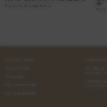
MM
Protection transparente
Prote
INFORMATIONS
CONDITION
Mon compte
Conditions 
sur le site 
Mon panier
Politique g
Mes commandes
protection
Points de fidélité