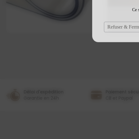
Ce s
Refuser & Ferm
Délai d'expédition
Paiement sécu
Garantie en 24h
CB et Paypal