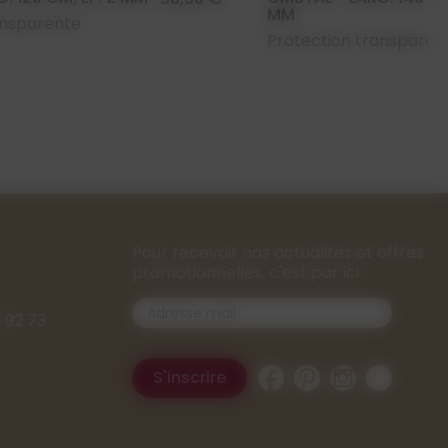
MM
ansparente
Protection transparen
Pour recevoir nos actualités et offres
promotionnelles, c'est par ici :
 92 73
Facebook
Pinterest
Instagram
TikTok