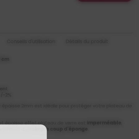
Conseils d'utilisation
Détails du produit
0 cm
rent
+/-2%
 épaisse 2mm est idéale pour protéger votre plateau de
et épaisse effet plateau de verre est
imperméable
,
se nettoie d'un
simple coup d'éponge
.