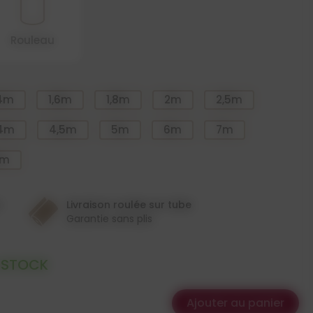
Rouleau
,4m
1,6m
1,8m
2m
2,5m
4m
4,5m
5m
6m
7m
0m
n
Livraison roulée sur tube
Garantie sans plis
 STOCK
Ajouter au panier