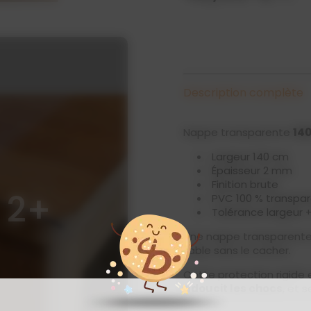
Description complète
Nappe transparente
14
Largeur 140 cm
Épaisseur 2 mm
Finition brute
2+
PVC 100 % transpa
Tolérance largeur 
Une nappe transparente
table sans le cacher.
Cette protection rigide 
adoucit les chocs
, et 