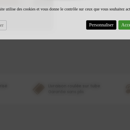
ite utilise des cookies et vous donne le contrôle sur ceux que vous souhaitez ac
Personnaliser
Acce
er
risé
Livraison roulée sur tube
Garantie sans plis