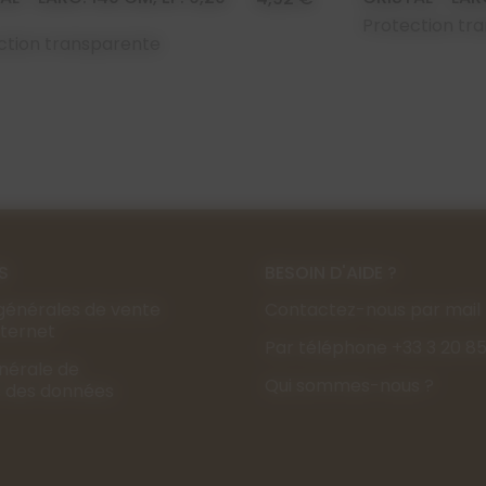
Protection tr
ction transparente
S
BESOIN D'AIDE ?
générales de vente
Contactez-nous par mail
Internet
Par téléphone +33 3 20 85
énérale de
Qui sommes-nous ?
s des données