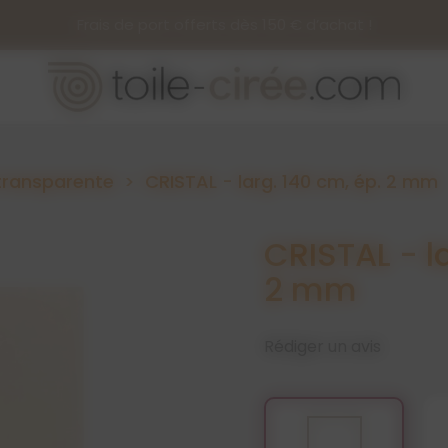
Frais de port offerts dès 150 € d’achat !
transparente
CRISTAL - larg. 140 cm, ép. 2 mm
CRISTAL - l
2 mm
Rédiger un avis