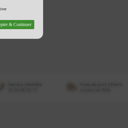
tiver
pter & Continuer
Service clientèle
Frais de port offerts
03 20 85 92 73
à partir de 150€