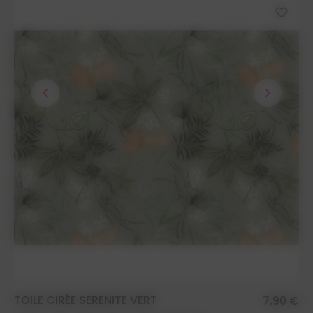
favorite_border
chevron_left
chevron_right
TOILE CIRÉE SERENITE VERT
7,90 €