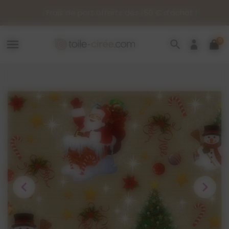
Panneau de gestion des cookies
Frais de port offerts dès 150 € d’achat !
0
menu
search
chevron_left
chevron_right