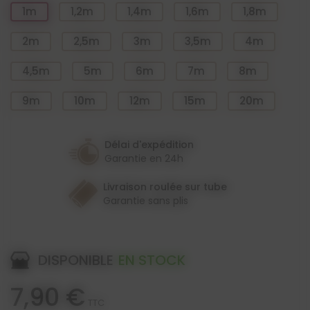
1m
1,2m
1,4m
1,6m
1,8m
2m
2,5m
3m
3,5m
4m
4,5m
5m
6m
7m
8m
9m
10m
12m
15m
20m
Délai d'expédition
Garantie en 24h
Livraison roulée sur tube
Garantie sans plis
DISPONIBLE
EN STOCK
7,90 €
TTC