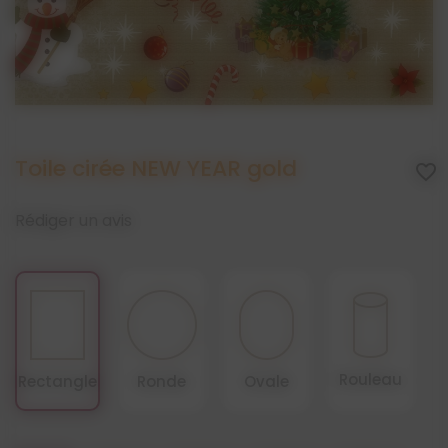
Toile cirée NEW YEAR gold
favorite_border
Rédiger un avis
Rouleau
Rectangle
Ronde
Ovale