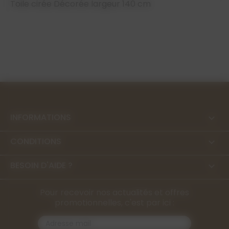
Toile cirée Décorée largeur 140 cm
INFORMATIONS

CONDITIONS

BESOIN D'AIDE ?

Pour recevoir nos actualités et offres
promotionnelles, c'est par ici :