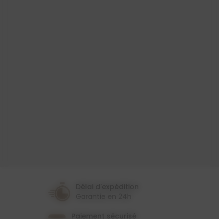
Produit
Toile Cirée
Largeur
140 Cm
Couleur
Doré
Multicolore
Thème
Noël
Délai d'expédition
Garantie en 24h
Paiement sécurisé