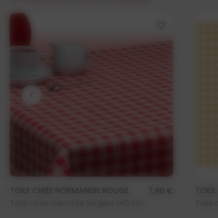
favorite_border
chevron_left
TOILE CIRÉE NORMANDIE ROUGE
TOILE
7,90 €
Toile cirée Décorée largeur 140 cm
Toile