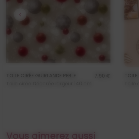
chevron_left
TOILE CIRÉE GUIRLANDE PERLE
TOILE
7,90 €
Toile cirée Décorée largeur 140 cm
Toile
Vous aimerez aussi