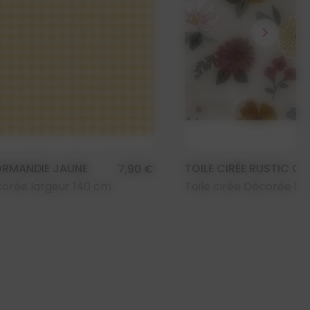
chevron_right
NORMANDIE JAUNE
TOILE CIRÉE RUSTIC G
7,90 €
corée largeur 140 cm
Toile cirée Décorée la