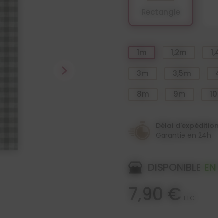
Rectangle
1m
1,2m
1
chevron_right
3m
3,5m
8m
9m
1
Délai d'expéditio
Garantie en 24h
DISPONIBLE
EN
7,90 €
TTC