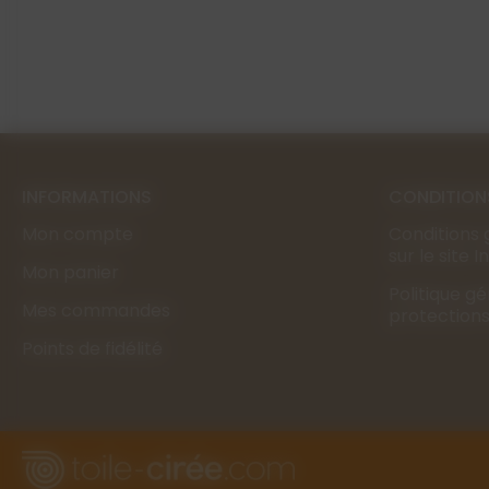
INFORMATIONS
CONDITION
Mon compte
Conditions 
sur le site 
Mon panier
Politique g
Mes commandes
protection
Points de fidélité