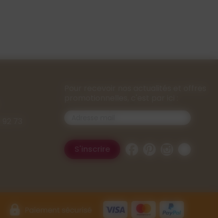
Pour recevoir nos actualités et offres
promotionnelles, c'est par ici :
 92 73
Facebook
Pinterest
Instagram
TikTok