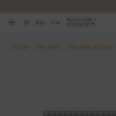
Panneau de gestion des cookies
Besoin d'aide ?
menu
Blog
Pros
03 20 85 92 73
Accueil
Toile cirée
Toile cirée décorée