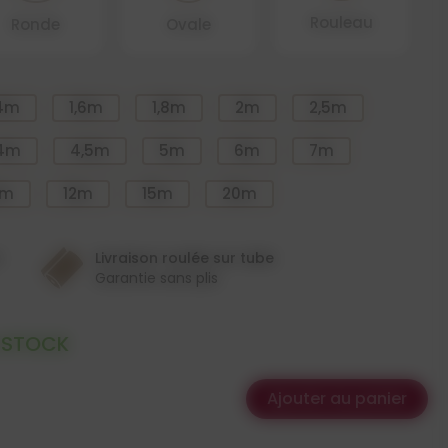
Rouleau
Ronde
Ovale
,4m
1,6m
1,8m
2m
2,5m
4m
4,5m
5m
6m
7m
0m
12m
15m
20m
n
Livraison roulée sur tube
Garantie sans plis
 STOCK
Ajouter au panier