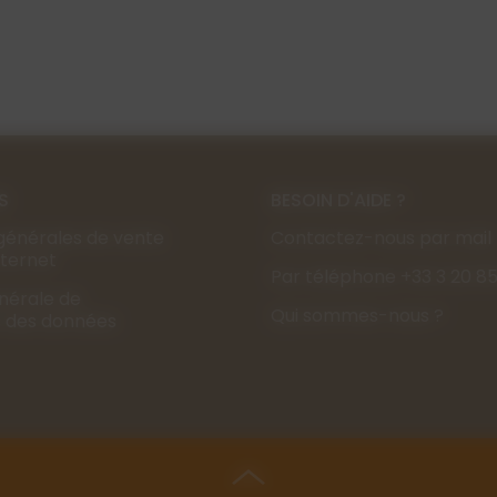
S
BESOIN D'AIDE ?
générales de vente
Contactez-nous par mail
Internet
Par téléphone +33 3 20 85
énérale de
Qui sommes-nous ?
s des données