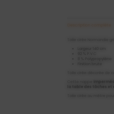
Description complète
Toile cirée Normandie gr
Largeur 140 cm
92 % P.V.C
8 % Polypropylène
Finition brute
Toile cirée décorée de c
Cette nappe
imperméa
la table des tâches et
Toile cirée au mètre pour