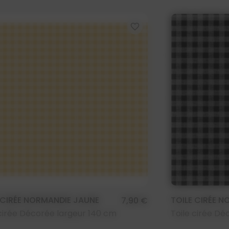
favorite_border
 CIRÉE NORMANDIE JAUNE
TOILE CIRÉE N
7,90 €
 cirée Décorée largeur 140 cm
Toile cirée Dé