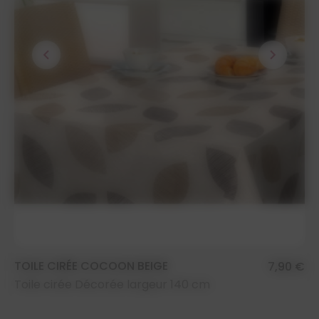
chevron_left
chevron_right
TOILE CIRÉE COCOON BEIGE
7,90 €
Toile cirée Décorée largeur 140 cm