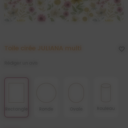
Toile cirée JULIANA multi
favorite_border
Rédiger un avis
Rouleau
Rectangle
Ronde
Ovale