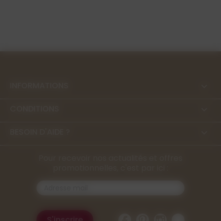
INFORMATIONS

CONDITIONS

BESOIN D'AIDE ?

Pour recevoir nos actualités et offres
promotionnelles, c'est par ici :
Facebook
Pinterest
Instagram
TikTok