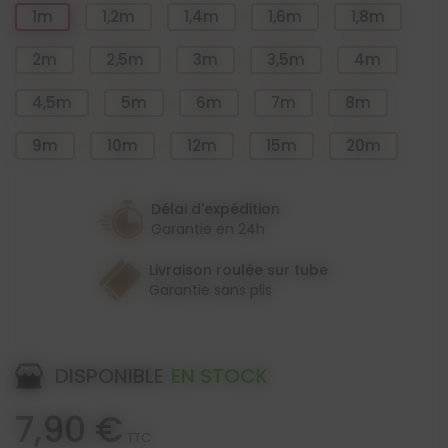
1m
1,2m
1,4m
1,6m
1,8m
2m
2,5m
3m
3,5m
4m
4,5m
5m
6m
7m
8m
9m
10m
12m
15m
20m
Délai d'expédition
Garantie en 24h
Livraison roulée sur tube
Garantie sans plis
DISPONIBLE
EN STOCK
7,90 €
TTC