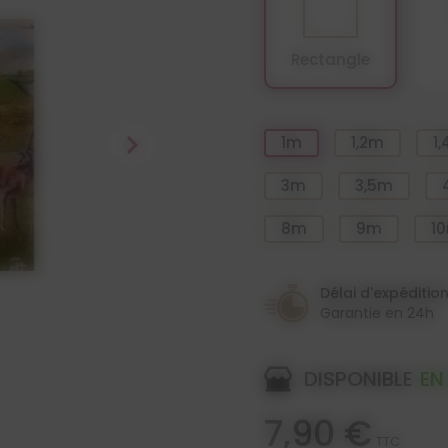
Rectangle
chevron_right
1m
1,2m
1
3m
3,5m
8m
9m
1
Délai d'expéditio
Garantie en 24h
DISPONIBLE
EN
7,90 €
TTC