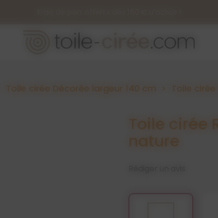
Frais de port offerts dès 150 € d’achat !
Toile cirée Décorée largeur 140 cm
Toile ciré
Toile cirée
nature
Rédiger un avis