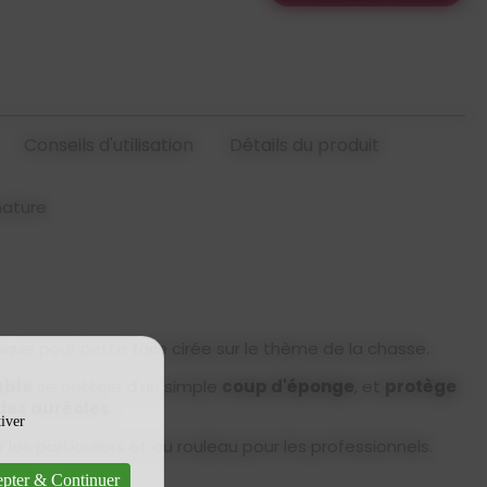
Conseils d'utilisation
Détails du produit
nature
que pour cette toile cirée sur le thème de la chasse.
ble
se nettoie d'un simple
coup d'éponge
, et
protège
 des auréoles
.
tiver
 les particuliers et au rouleau pour les professionnels.
pter & Continuer