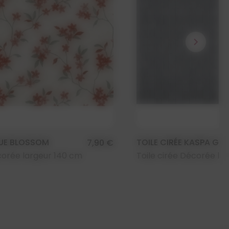
chevron_right
LUE BLOSSOM
TOILE CIRÉE KASPA GRI
7,90 €
corée largeur 140 cm
Toile cirée Décorée la