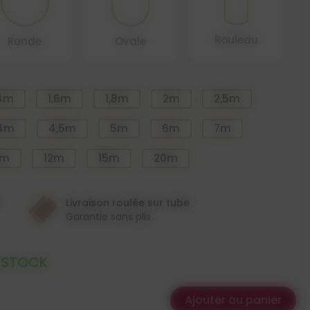
Rouleau
Ronde
Ovale
,4m
1,6m
1,8m
2m
2,5m
4m
4,5m
5m
6m
7m
0m
12m
15m
20m
n
Livraison roulée sur tube
Garantie sans plis
 STOCK
Ajouter au panier