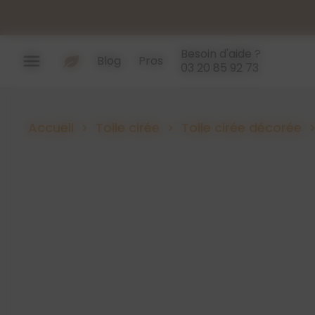
Panneau de gestion des cookies
Besoin d'aide ?
menu
Blog
Pros
03 20 85 92 73
Accueil
Toile cirée
Toile cirée décorée