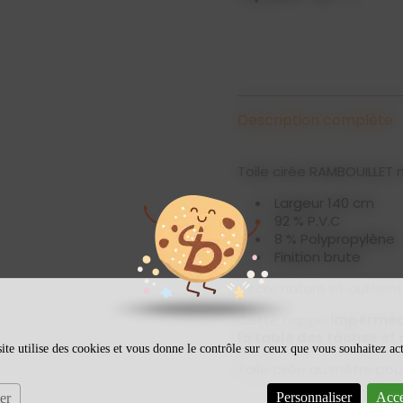
Description complète
Toile cirée RAMBOUILLET 
Largeur 140 cm
92 % P.V.C
8 % Polypropylène
Finition brute
Décor nature et authenti
Cette nappe
imperméa
la table des tâches et
ite utilise des cookies et vous donne le contrôle sur ceux que vous souhaitez ac
Toile cirée au mètre pour
Personnaliser
Acce
er