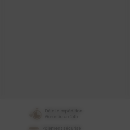
Produit
Toile Cirée
Largeur
140 Cm
Couleur
Multicolore
Thème
Cuisine
Fruit/Légume
Délai d'expédition
Garantie en 24h
Paiement sécurisé