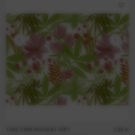
favorite_border
chevron_left
chevron_right
TOILE CIRÉE BOUQUET VERT
7,90 €