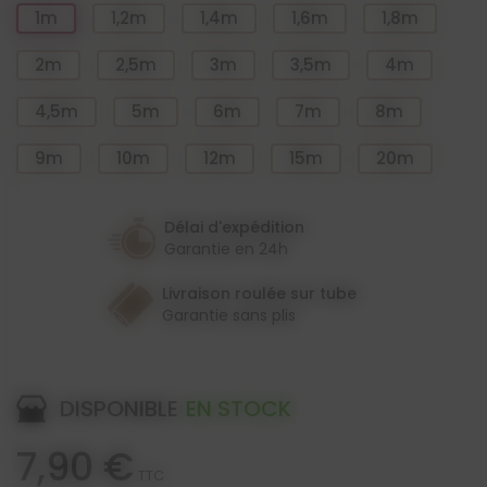
1m
1,2m
1,4m
1,6m
1,8m
2m
2,5m
3m
3,5m
4m
4,5m
5m
6m
7m
8m
9m
10m
12m
15m
20m
Délai d'expédition
Garantie en 24h
Livraison roulée sur tube
Garantie sans plis
DISPONIBLE
EN STOCK
7,90 €
TTC