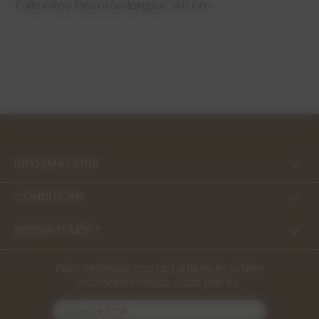
Toile cirée Décorée largeur 140 cm
INFORMATIONS

CONDITIONS

BESOIN D'AIDE ?

Pour recevoir nos actualités et offres
promotionnelles, c'est par ici :