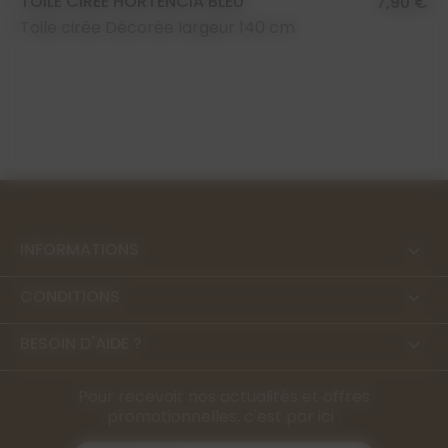
TOILE CIRÉE HORTENCIA BLEU
7,90 €
Toile cirée Décorée largeur 140 cm
INFORMATIONS

CONDITIONS

BESOIN D'AIDE ?

Pour recevoir nos actualités et offres
promotionnelles, c'est par ici :