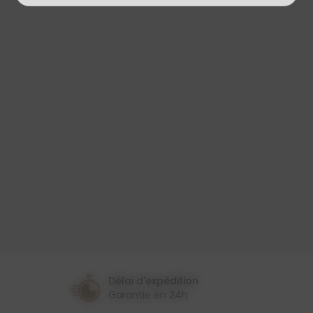
Produit
Toile Cirée
Largeur
140 Cm
Couleur
Bleu
Multicolore
Thème
Fleur
Délai d'expédition
Garantie en 24h