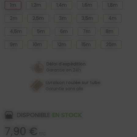
1m
1,2m
1,4m
1,6m
1,8m
2m
2,5m
3m
3,5m
4m
4,5m
5m
6m
7m
8m
9m
10m
12m
15m
20m
Délai d'expédition
Garantie en 24h
Livraison roulée sur tube
Garantie sans plis
DISPONIBLE
EN STOCK
7,90 €
TTC