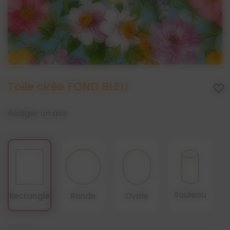
Toile cirée FOND BLEU
favorite_border
Rédiger un avis
Rouleau
Rectangle
Ronde
Ovale