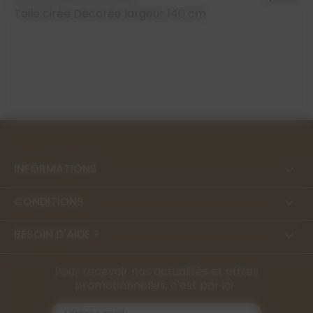
Toile cirée Décorée largeur 140 cm
INFORMATIONS

CONDITIONS

BESOIN D'AIDE ?

Pour recevoir nos actualités et offres
promotionnelles, c'est par ici :