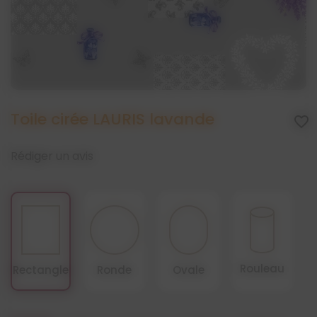
Toile cirée LAURIS lavande
favorite_border
Rédiger un avis
Rouleau
Rectangle
Ronde
Ovale