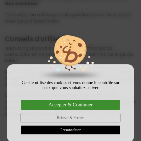
des auréoles
.
Toile cirée au mètre pour les particuliers et au rouleau
pour les professionnels.
Conseils d'utilisation
Nortufting répond à toutes vos demandes de
particuliers et de professionnels en termes de linge de
table.
Avec un large choix de produits et un stock renouvelé
en permanence, vous êtes sûr de trouver le produit qui
Ce site utilise des cookies et vous donne le contrôle sur
correspond à vos attentes.
ceux que vous souhaitez activer
Que ce soit pour votre grande table, pour votre
restaurant ou pour une autre utilisation, n'hésitez pas à
Accepter & Continuer
nous contacter pour obtenir plus d'informations
concernant nos produits !
Refuser & Fermer
Personnaliser