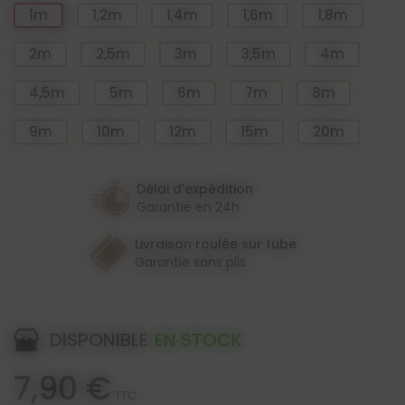
1m
1,2m
1,4m
1,6m
1,8m
2m
2,5m
3m
3,5m
4m
4,5m
5m
6m
7m
8m
9m
10m
12m
15m
20m
Délai d'expédition
Garantie en 24h
Livraison roulée sur tube
Garantie sans plis
DISPONIBLE
EN STOCK
7,90 €
TTC