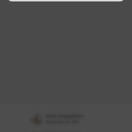
Produit
Toile Cirée
Largeur
140 Cm
Couleur
Gris
Violet
Thème
Provençal
Délai d'expédition
Garantie en 24h