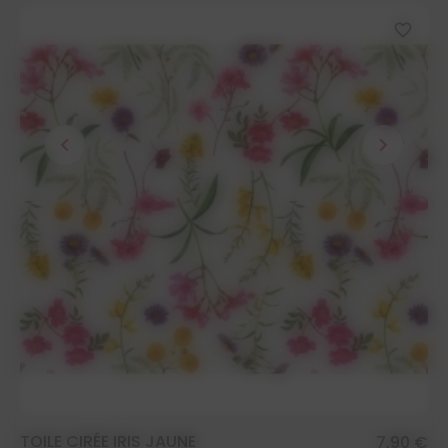
favorite_border
chevron_left
chevron_right
TOILE CIRÉE IRIS JAUNE
7,90 €