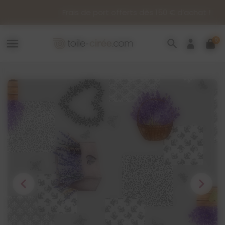
Panneau de gestion des cookies
Frais de port offerts dès 150 € d’achat !
0
menu
search
chevron_left
chevron_right