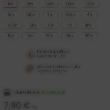
1m
1,2m
1,4m
1,6m
1,8m
2m
2,5m
3m
3,5m
4m
4,5m
5m
6m
7m
8m
9m
10m
12m
15m
20m
Délai d'expédition
Garantie en 24h
Livraison roulée sur tube
Garantie sans plis
DISPONIBLE
EN STOCK
7,90 €
TTC