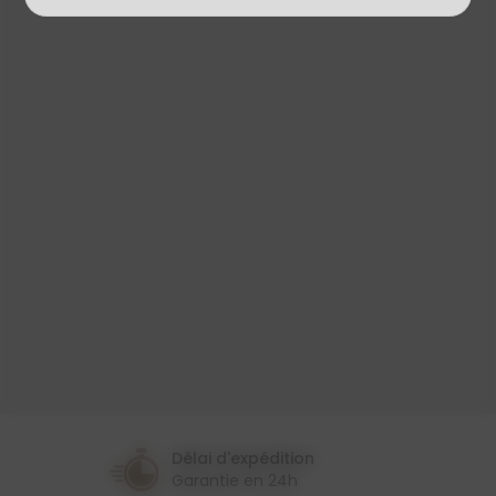
Produit
Toile Cirée
Largeur
140 Cm
Couleur
Argenté
Gris
Noir
Thème
Design
Feuillage/Tropical
Délai d'expédition
Garantie en 24h