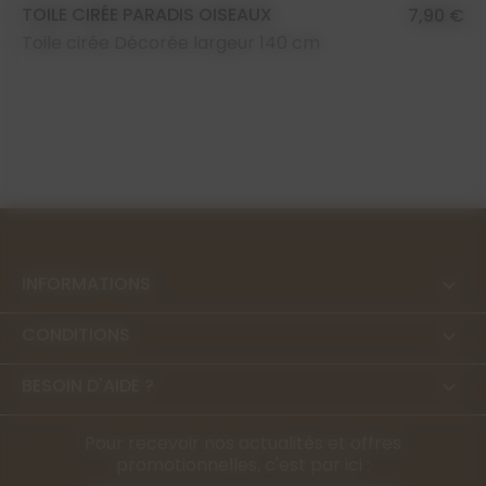
TOILE CIRÉE PARADIS OISEAUX
7,90 €
Toile cirée Décorée largeur 140 cm
INFORMATIONS

CONDITIONS

BESOIN D'AIDE ?

Pour recevoir nos actualités et offres
promotionnelles, c'est par ici :