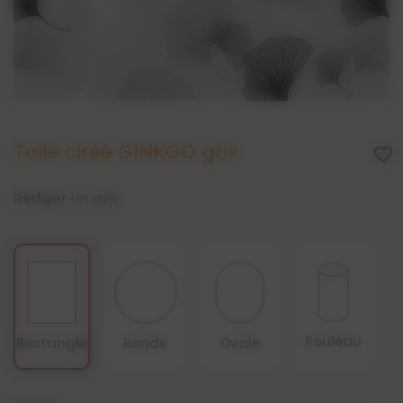
Toile cirée GINKGO gris
favorite_border
Rédiger un avis
Rouleau
Rectangle
Ronde
Ovale