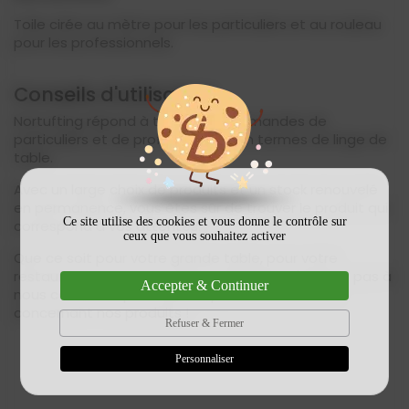
Toile cirée au mètre pour les particuliers et au rouleau
pour les professionnels.
Conseils d'utilisation
Nortufting répond à toutes vos demandes de
particuliers et de professionnels en termes de linge de
table.
Avec un large choix de produits et un stock renouvelé
en permanence, vous êtes sûr de trouver le produit qui
Ce site utilise des cookies et vous donne le contrôle sur
correspond à vos attentes.
ceux que vous souhaitez activer
Que ce soit pour votre grande table, pour votre
restaurant ou pour une autre utilisation, n'hésitez pas à
Accepter & Continuer
nous contacter pour obtenir plus d'informations
concernant nos produits !
Refuser & Fermer
Personnaliser