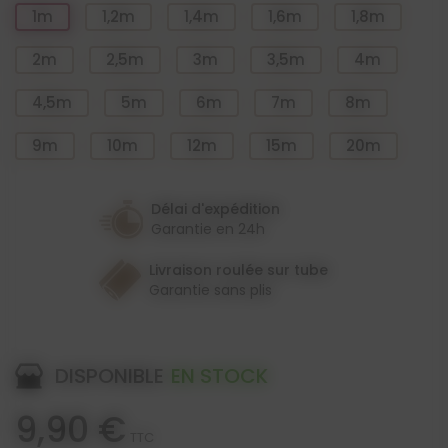
1m
1,2m
1,4m
1,6m
1,8m
2m
2,5m
3m
3,5m
4m
4,5m
5m
6m
7m
8m
9m
10m
12m
15m
20m
Délai d'expédition
Garantie en 24h
Livraison roulée sur tube
Garantie sans plis
DISPONIBLE
EN STOCK
9,90 €
TTC