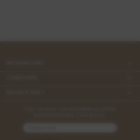
INFORMATIONS

CONDITIONS

BESOIN D'AIDE ?

Pour recevoir nos actualités et offres
promotionnelles, c'est par ici :