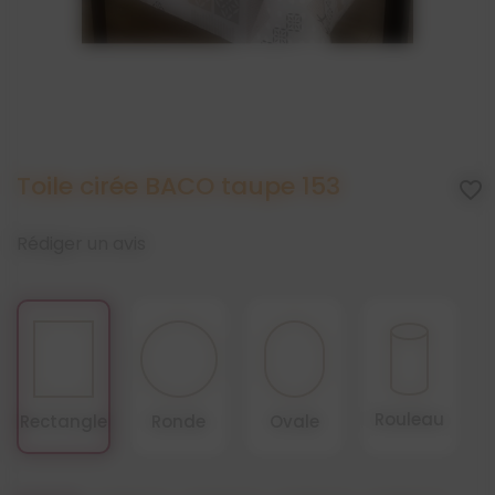
Toile cirée BACO taupe 153
favorite_border
Rédiger un avis
Rouleau
Rectangle
Ronde
Ovale