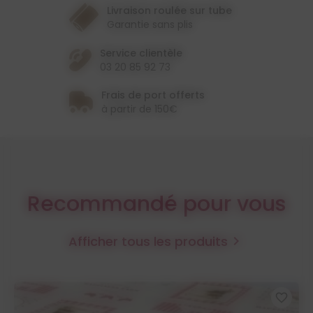
Livraison roulée sur tube
Garantie sans plis
Service clientèle
03 20 85 92 73
Frais de port offerts
à partir de 150€
Recommandé pour vous
Afficher tous les produits

favorite_border