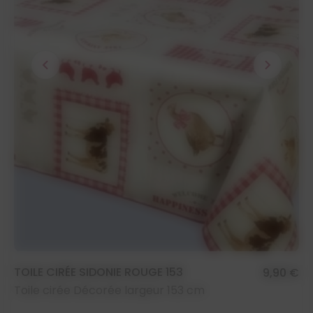
chevron_left
chevron_right
TOILE CIRÉE SIDONIE ROUGE 153
9,90 €
Toile cirée Décorée largeur 153 cm