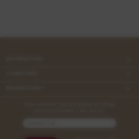
INFORMATIONS

CONDITIONS

BESOIN D'AIDE ?

Pour recevoir nos actualités et offres
promotionnelles, c'est par ici :