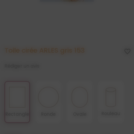
Toile cirée ARLES gris 153
favorite_border
Rédiger un avis
Rouleau
Rectangle
Ronde
Ovale