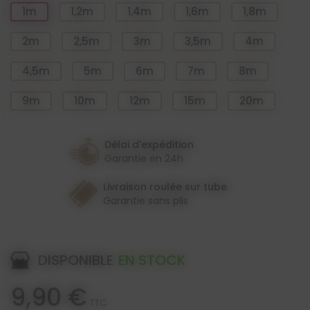
1m
1,2m
1,4m
1,6m
1,8m
2m
2,5m
3m
3,5m
4m
4,5m
5m
6m
7m
8m
9m
10m
12m
15m
20m
Délai d'expédition
Garantie en 24h
Livraison roulée sur tube
Garantie sans plis
DISPONIBLE
EN STOCK
9,90 €
TTC