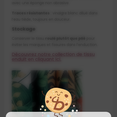
avec une éponge non abrasive.
Traces résistantes
: vinaigre blanc dilué dans
l’eau tiède, toujours en douceur.
Stockage
Conserver le tissu
roulé plutôt que plié
pour
éviter les marques et fissures dans l’enduction.
Découvrez notre collection de tissu
enduit en cliquant ici.