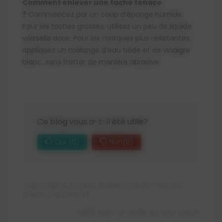
Comment enlever une tache tenace
?
Commencez par un coup d’éponge humide.
Pour les taches grasses, utilisez un peu de liquide
vaisselle doux. Pour les marques plus résistantes,
appliquez un mélange d’eau tiède et de vinaigre
blanc, sans frotter de manière abrasive.
Ce blog vous a-t-il été utile?
Oui
(0)
Non
(0)
Tags :
Nappe en tissu
,
Nappe enduite
,
Tissu au
mètre
,
Tissu enduit
Publié dans:
Le guide du tissu enduit