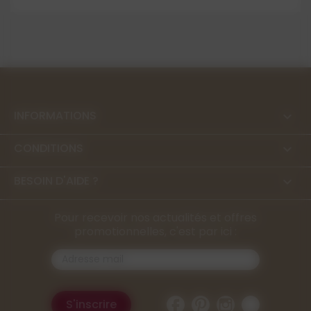
INFORMATIONS

CONDITIONS

BESOIN D'AIDE ?

Pour recevoir nos actualités et offres
promotionnelles, c'est par ici :
Facebook
Pinterest
Instagram
TikTok