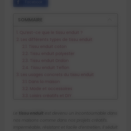
Facebook
SOMMAIRE
1. Qu’est-ce que le tissu enduit ?
2. Les différents types de tissu enduit
2.1. Tissu enduit coton
2.2. Tissu enduit polyester
2.3. Tissu enduit Dralon
2.4. Tissu enduit Teflon
3. Les usages concrets du tissu enduit
3.1. Dans la maison
3.2. Mode et accessoires
3.3. Loisirs créatifs et DIY
4. Comment entretenir le tissu enduit ?
4.1. Lavage
Le
tissu enduit
est devenu un incontournable dans
4.2. Produits à éviter
nos maisons comme dans nos projets créatifs.
4.3. Éliminer les taches tenaces
Imperméable, résistant et facile d’entretien, il séduit
4.4. Stockage