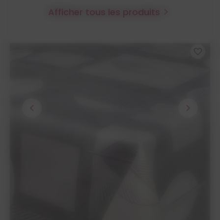
Afficher tous les produits

favorite_border
chevron_left
chevron_right