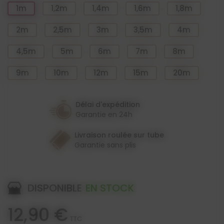
1m
1,2m
1,4m
1,6m
1,8m
2m
2,5m
3m
3,5m
4m
4,5m
5m
6m
7m
8m
9m
10m
12m
15m
20m
Délai d'expédition
Garantie en 24h
Livraison roulée sur tube
Garantie sans plis
DISPONIBLE
EN STOCK
12,90 €
TTC