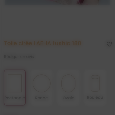
Toile cirée LAELIA fushia 180
favorite_border
Rédiger un avis
Rouleau
Rectangle
Ronde
Ovale