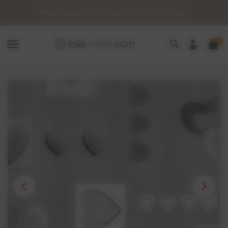
Panneau de gestion des cookies
Frais de port offerts dès 150 € d’achat !
0
menu
search
chevron_left
chevron_right