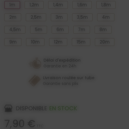
1m
1,2m
1,4m
1,6m
1,8m
2m
2,5m
3m
3,5m
4m
4,5m
5m
6m
7m
8m
9m
10m
12m
15m
20m
Délai d'expédition
Garantie en 24h
Livraison roulée sur tube
Garantie sans plis
DISPONIBLE
EN STOCK
7,90 €
TTC