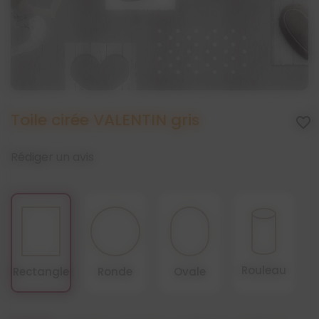
Toile cirée VALENTIN gris
favorite_border
Rédiger un avis
Rouleau
Rectangle
Ronde
Ovale