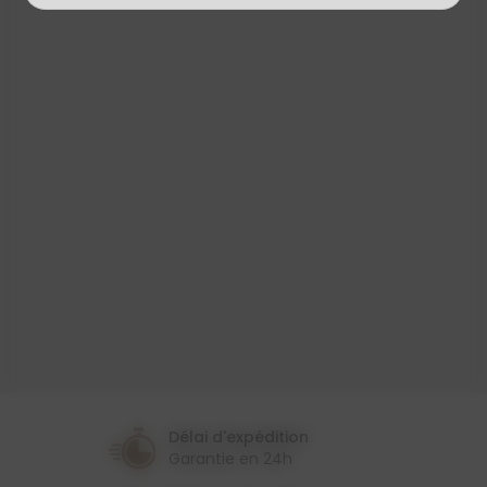
Produit
Toile Cirée
Largeur
140 Cm
Couleur
Blanc
Gris
Thème
Campagne
Montagne
Délai d'expédition
Garantie en 24h