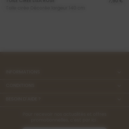
TOILE CIRÉE LISA ROSE
7,90 €
Toile cirée Décorée largeur 140 cm
INFORMATIONS

CONDITIONS

BESOIN D'AIDE ?

Pour recevoir nos actualités et offres
promotionnelles, c'est par ici :