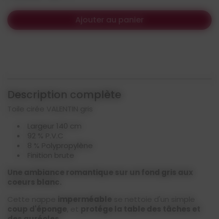
Ajouter au panier
Description complète
Toile cirée VALENTIN gris
Largeur 140 cm
92 % P.V.C
8 % Polypropylène
Finition brute
Une ambiance romantique sur un fond gris aux
coeurs blanc.
Cette nappe
imperméable
se nettoie d'un simple
coup d'éponge
, et
protége la table des tâches et
des auréoles
.