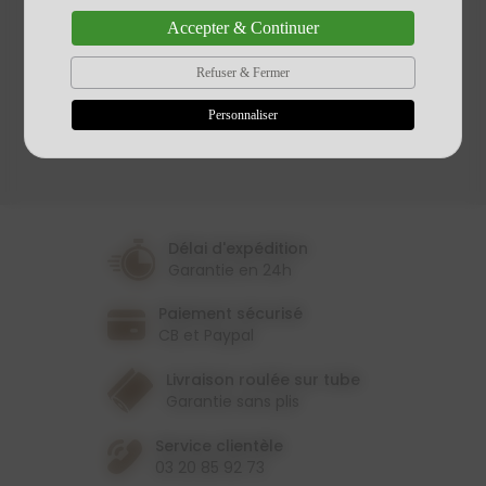
Thème
Feuillage/Tropical
Accepter & Continuer
Fleur
Refuser & Fermer
Personnaliser
Délai d'expédition
Garantie en 24h
Paiement sécurisé
CB et Paypal
Livraison roulée sur tube
Garantie sans plis
Service clientèle
03 20 85 92 73