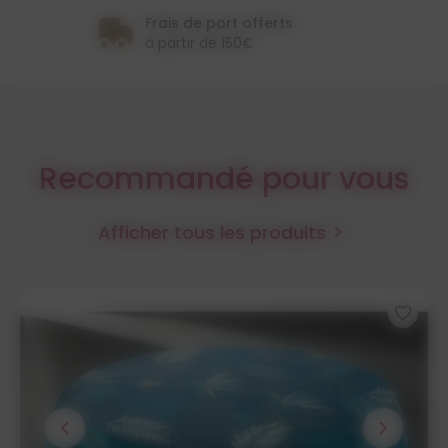
Frais de port offerts
à partir de 150€
Recommandé pour vous
Afficher tous les produits

favorite_border
chevron_left
chevron_right