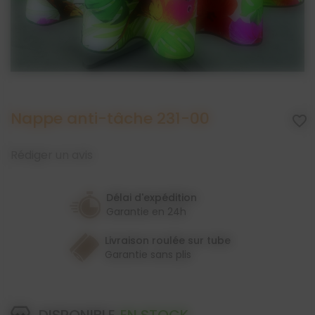
Nappe anti-tâche 231-00
favorite_border
Rédiger un avis
Délai d'expédition
Garantie en 24h
Livraison roulée sur tube
Garantie sans plis