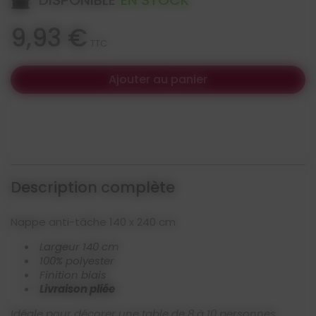
DISPONIBLE
EN STOCK
9,93 €
TTC
Ajouter au panier
Description complète
Nappe anti-tâche 140 x 240 cm
Largeur 140 cm
100% polyester
Finition biais
Livraison pliée
Idéale pour décorer une table de 8 à 10 personnes