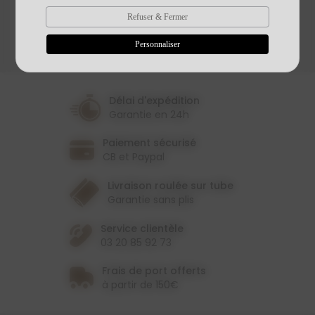
Refuser & Fermer
Personnaliser
Délai d'expédition
Garantie en 24h
Paiement sécurisé
CB et Paypal
Livraison roulée sur tube
Garantie sans plis
Service clientèle
03 20 85 92 73
Frais de port offerts
à partir de 150€