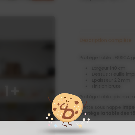
Description complète
Protège table JESSICA gr
Largeur 140 cm
Dessus : Feuille i
Epaisseur 2,2 mm
1+
Finition brute
Protège table gris aux m
Cette sous nappe
impe
protège la table des t