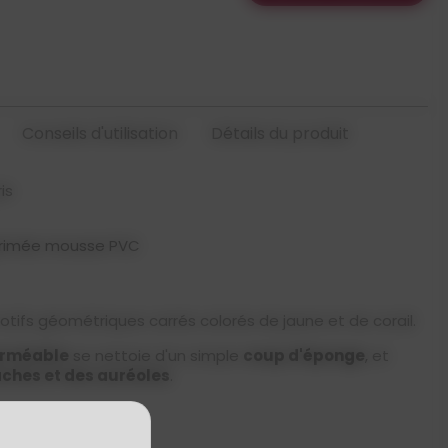
Conseils d'utilisation
Détails du produit
is
mprimée mousse PVC
otifs géométriques carrés colorés de jaune et de corail.
rméable
se nettoie d'un simple
coup d'éponge
, et
âches et des auréoles
.