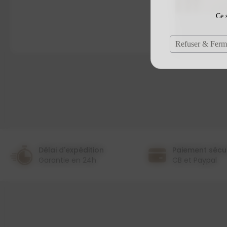
Ce s
Refuser & Ferm
Délai d'expédition
Paiement sécu
Garantie en 24h
CB et Paypal