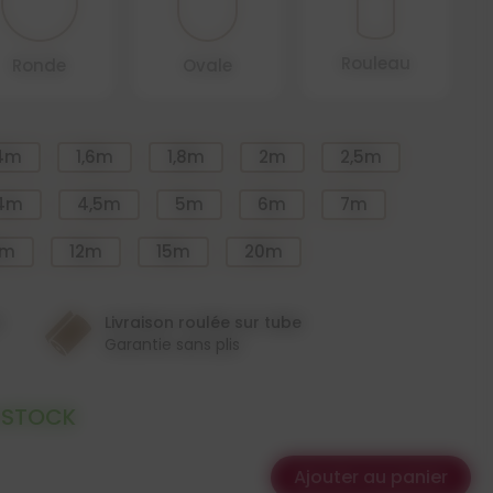
Rouleau
Ronde
Ovale
,4m
1,6m
1,8m
2m
2,5m
4m
4,5m
5m
6m
7m
0m
12m
15m
20m
n
Livraison roulée sur tube
Garantie sans plis
 STOCK
Ajouter au panier