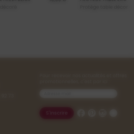
 décoré
Protège table décoré
Pour recevoir nos actualités et offres
promotionnelles, c'est par ici :
 92 73
Facebook
Pinterest
Instagram
TikTok