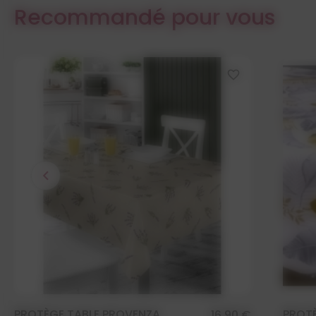
Recommandé pour vous
favorite_border
chevron_left
PROTÈGE TABLE PROVENZA
PROT
16,90 €