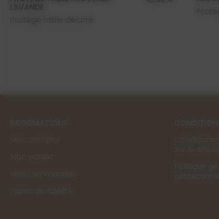
LAVANDE
Protè
Protège table décoré
INFORMATIONS
CONDITION
Mon compte
Conditions 
sur le site 
Mon panier
Politique g
Mes commandes
protection
Points de fidélité