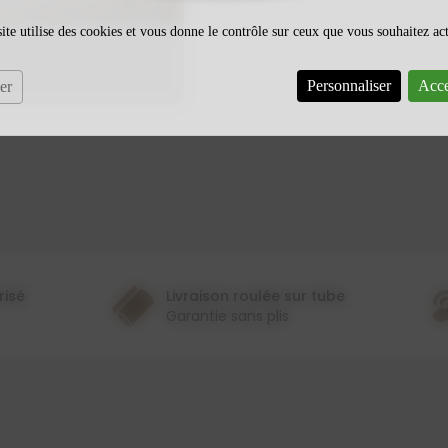
ite utilise des cookies et vous donne le contrôle sur ceux que vous souhaitez ac
Personnaliser
Acce
er
risé
Livraison roulée sur tube
Garantie sans plis