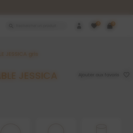
0
0
favorite
search
E JESSICA gris
BLE JESSICA
favorite_border
Ajouter aux favoris