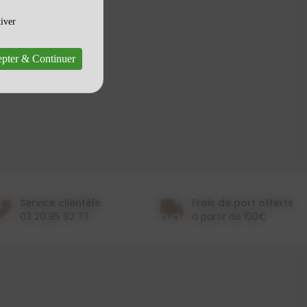
tiver
pter & Continuer
Service clientèle
Frais de port offerts
03 20 85 92 73
à partir de 150€