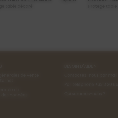
ge table décoré
Protège table
S
BESOIN D'AIDE ?
générales de vente
Contactez-nous par mail
Internet
Par téléphone +33 3 20 85
énérale de
Qui sommes-nous ?
s des données