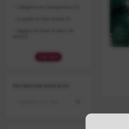
L'élégance en transparence (1)
Le guide du tissu enduit (1)
Nappes en fêtes et déco de
Noël (1)
Voir tout
RECHERCHER DANS BLOG