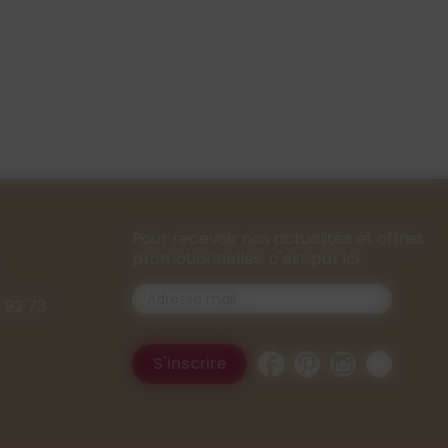
Pour recevoir nos actualités et offres
promotionnelles, c'est par ici :
 92 73
Facebook
Pinterest
Instagram
TikTok