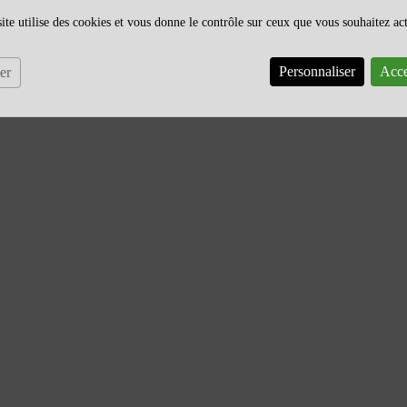
ite utilise des cookies et vous donne le contrôle sur ceux que vous souhaitez ac
Personnaliser
Acce
er
EURS
TOUT SAVOIR SUR LE TISSU
NA
ENDUIT : TYPES, USAGES,
ET
AVANTAGES ET ENTRETIEN
FACILE
roduits en linge
Afi
ée pour répondre
1632 vues
app
bre afin de
Le tissu enduit est devenu un
qua
n...
incontournable dans nos maisons
gar
comme dans nos projets créatifs.
En 
Imperméable, résistant...
En savoir plus