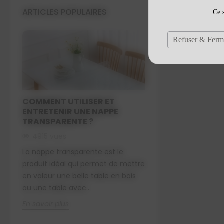
ARTICLES POPULAIRES
Ce s
Refuser & Ferm
COMMENT UTILISER ET
GRANDES LARG
ENTRETENIR UNE NAPPE
2711 vues
TRANSPARENTE ?
Notre gamme de p
4915 vues
de table est pens
La nappe transparente est le
au plus grand nom
produit idéal qui permet de mettre
permettre à chacu
en valeur une belle table en bois
En savoir plus
ou une table avec...
En savoir plus