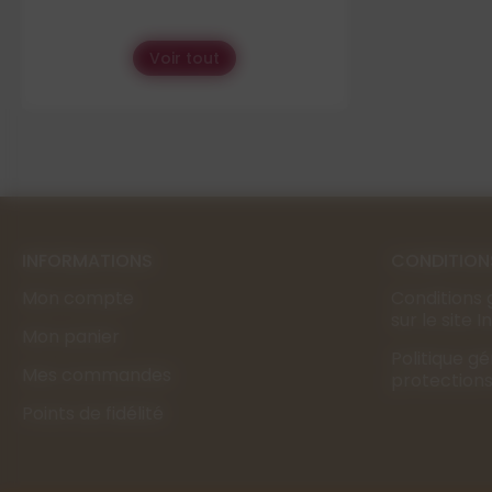
Voir tout
INFORMATIONS
CONDITION
Mon compte
Conditions 
sur le site 
Mon panier
Politique g
Mes commandes
protection
Points de fidélité