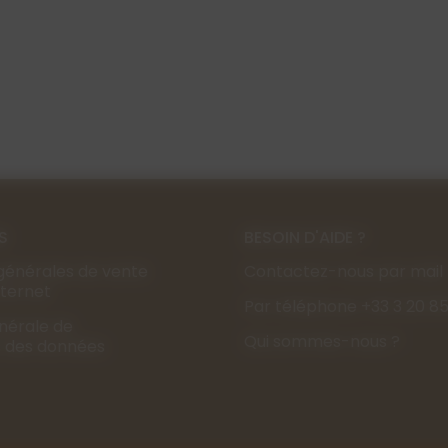
S
BESOIN D'AIDE ?
générales de vente
Contactez-nous par mail
Internet
Par téléphone +33 3 20 85
énérale de
Qui sommes-nous ?
s des données