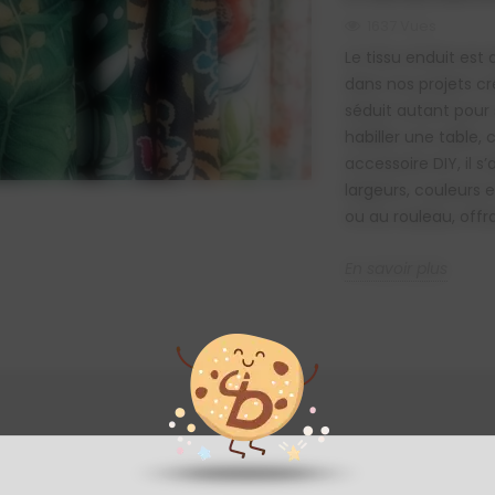
1637 Vues
Le tissu enduit e
dans nos projets cré
séduit autant pour 
habiller une table,
accessoire DIY, il s
largeurs, couleurs
ou au rouleau, offran
En savoir plus